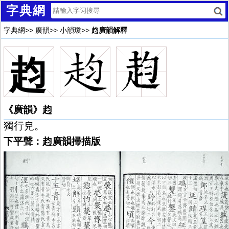
字典網
字典網
>>
廣韻
>>
小韻瓊
>>
赹廣韻解釋
赹
《廣韻》赹
獨行皃。
下平聲：赹廣韻掃描版