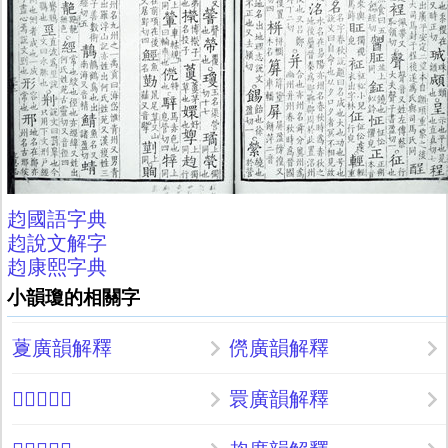
赹國語字典
赹說文解字
赹康熙字典
小韻瓊的相關字
藑廣韻解釋
㒌廣韻解釋
𨍶廣韻解釋
睘廣韻解釋