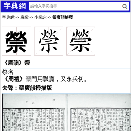
字典網
字典網
>>
廣韻
>>
小韻詠
>>
禜廣韻解釋
禜
《廣韻》禜
祭名
《周禮》
禜
門用瓢齎，又永兵切。
去聲：禜廣韻掃描版