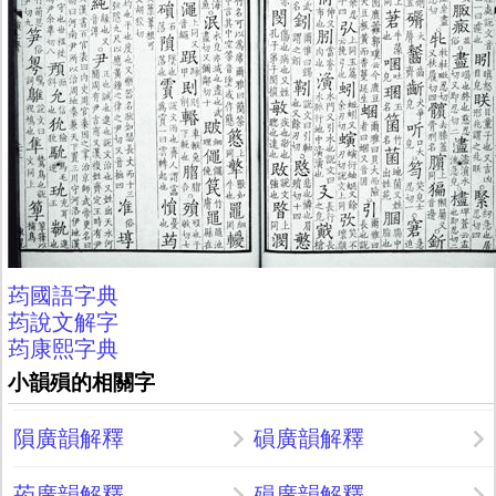
荺國語字典
荺說文解字
荺康熙字典
小韻殞的相關字
隕廣韻解釋
磒廣韻解釋
荺廣韻解釋
殞廣韻解釋