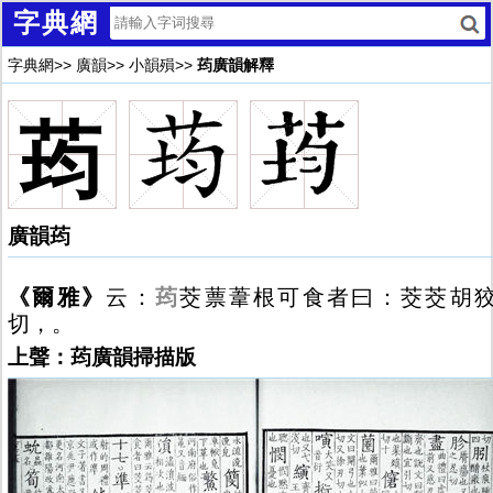
字典網
字典網
>>
廣韻
>>
小韻殞
>>
荺廣韻解釋
荺
廣韻荺
《爾雅》
云：
荺
茭蔈葦根可食者曰：茭茭胡
切，。
上聲：荺廣韻掃描版