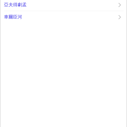
亞夫得劇孟
車爾臣河