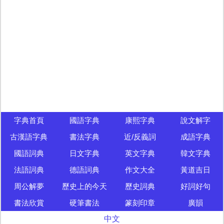
字典首頁
國語字典
康熙字典
說文解字
古漢語字典
書法字典
近/反義詞
成語字典
國語詞典
日文字典
英文字典
韓文字典
法語詞典
德語詞典
作文大全
黃道吉日
周公解夢
歷史上的今天
歷史詞典
好詞好句
書法欣賞
硬筆書法
篆刻印章
廣韻
中文