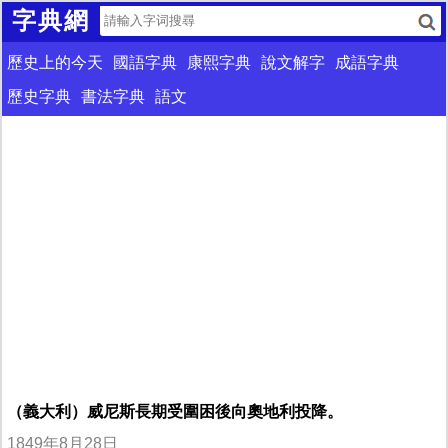
字典網
歷史上的今天
國語字典
康熙字典
說文解字
成語字典
歷史字典
書法字典
語文
（義大利）威尼斯長期受圍困後向奧地利投降。
1849年8月28日