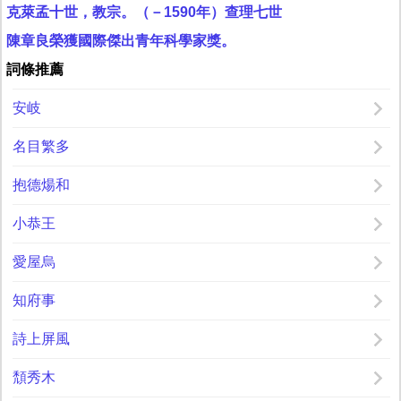
克萊孟十世，教宗。（－1590年）查理七世
陳章良榮獲國際傑出青年科學家獎。
詞條推薦
安岐
名目繁多
抱德煬和
小恭王
愛屋烏
知府事
詩上屏風
頹秀木