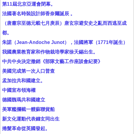
第11屆北京亞運會閉幕。
法國著名時裝設計師香奈爾誕辰 。
（唐肅宗至德元載七月庚辰）唐玄宗避安史之亂而西逃至成
都。
朱諾（Jean-Andoche Junot），法國將軍（1771年誕生）
我國農業教育家和作物栽培學家徐天錫出生。
中共中央決定撤銷《部隊文藝工作座談會紀要》
美國完成第一次人口普查
孟加拉共和國建立。
中國宣布領海權
德國魏瑪共和國建立
美軍艦攔截一艘蘇聯貨船
新文化運動代表錢玄同出生
捲髮革命從英國發起。