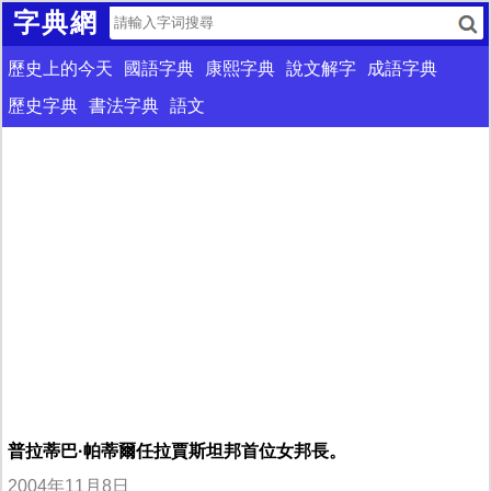
字典網
歷史上的今天
國語字典
康熙字典
說文解字
成語字典
歷史字典
書法字典
語文
普拉蒂巴·帕蒂爾任拉賈斯坦邦首位女邦長。
2004年11月8日