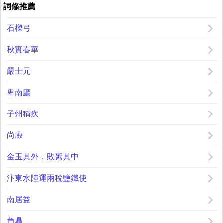
詞條推薦
石樑弓
秋實春華
嚴士元
卑南廳
子州稱疾
尚廄
金玉其外，敗絮其中
汴東水陸運兩稅鹽鐵使
南居益
負鼎