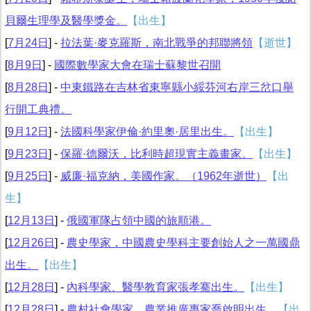
貝爾生理學及醫學獎金。
【出生】
[
7月24日
] -
拉法葉·麥克羅斯，南北戰爭的邦聯將領
【逝世】
[
8月9日
] -
國際數學家大會在瑞士蘇黎世召開
[
8月28日
] -
中東鐵路在吉林省東寧縣小綏芬河右岸三岔口舉
行開工典禮。
[
9月12日
] -
法國科學家伊倫·約里奧·居里出生。
【出生】
[
9月23日
] -
保羅·德爾沃，比利時超現實主義畫家。
【出生】
[
9月25日
] -
威廉·福克納，美國作家。（1962年逝世）
【出
生】
[
12月13日
] -
俄國軍隊占領中國的旅順港。
[
12月26日
] -
農史學家，中國農史學科主要創始人之一萬國鼎
出生。
【出生】
[
12月28日
] -
內科學家、醫學教育家張孝騫出生。
【出生】
[
12月28日
] -
農村社會學家、農業推廣專家喬啟明出生。
【出