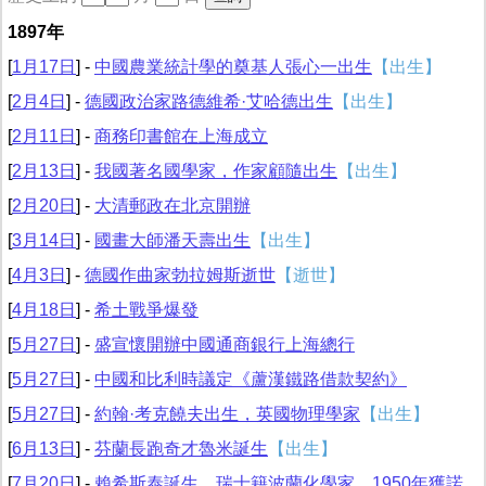
1897年
[
1月17日
] -
中國農業統計學的奠基人張心一出生
【出生】
[
2月4日
] -
德國政治家路德維希·艾哈德出生
【出生】
[
2月11日
] -
商務印書館在上海成立
[
2月13日
] -
我國著名國學家，作家顧隨出生
【出生】
[
2月20日
] -
大清郵政在北京開辦
[
3月14日
] -
國畫大師潘天壽出生
【出生】
[
4月3日
] -
德國作曲家勃拉姆斯逝世
【逝世】
[
4月18日
] -
希土戰爭爆發
[
5月27日
] -
盛宣懷開辦中國通商銀行上海總行
[
5月27日
] -
中國和比利時議定《蘆漢鐵路借款契約》
[
5月27日
] -
約翰·考克饒夫出生，英國物理學家
【出生】
[
6月13日
] -
芬蘭長跑奇才魯米誕生
【出生】
[
7月20日
] -
賴希斯泰誕生，瑞士籍波蘭化學家，1950年獲諾