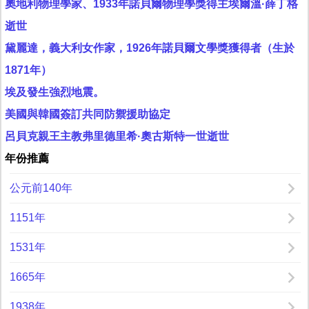
奧地利物理學家、1933年諾貝爾物理學獎得主埃爾溫·薛丁格
逝世
黛麗達，義大利女作家，1926年諾貝爾文學獎獲得者（生於
1871年）
埃及發生強烈地震。
美國與韓國簽訂共同防禦援助協定
呂貝克親王主教弗里德里希·奧古斯特一世逝世
年份推薦
公元前140年
1151年
1531年
1665年
1938年