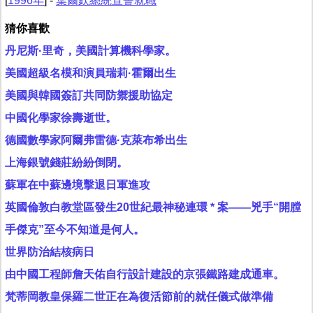
[
1996年
] -
葉爾欽總統宣誓就職
猜你喜歡
丹尼斯·里奇，美國計算機科學家。
美國超級名模和演員瑞莉·霍爾出生
美國與韓國簽訂共同防禦援助協定
中國化學家徐壽逝世。
德國數學家阿爾弗雷德·克萊布希出生
上海銀號錢莊紛紛倒閉。
蘇軍在中蘇邊境擊退日軍進攻
英國倫敦白教堂區發生20世紀最神秘連環 * 案——兇手“開膛
手傑克”至今不知道是何人。
世界防治結核病日
由中國工程師詹天佑自行設計建設的京張鐵路建成通車。
梵蒂岡教皇保羅二世正在為復活節前的就任儀式做準備