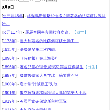
8月9日
[
公元前48年
] -
格涅烏斯龐培和愷撒之間著名的法薩盧決戰開
始。
[
公元117年
] -
羅馬帝國皇帝圖拉真病逝。
【逝世】
[
1173年
] -
義大利著名的比薩斜塔破土動工。
[
1615年
] -
法國爆發第二次內戰。
[
1896年
] -
《時務報》在上海發行
[
1896年
] -
著名兒童心理發展學家 讓皮亞傑誕生
【出生】
[
1897年
] -
國際數學家大會在瑞士蘇黎世召開
[
1900年
] -
唐才常“討賊勤王”失敗
[
1901年
] -
俄克拉荷馬移民獲得大批印第安人土地
[
1919年
] -
英國同意確保波斯主權軍隊