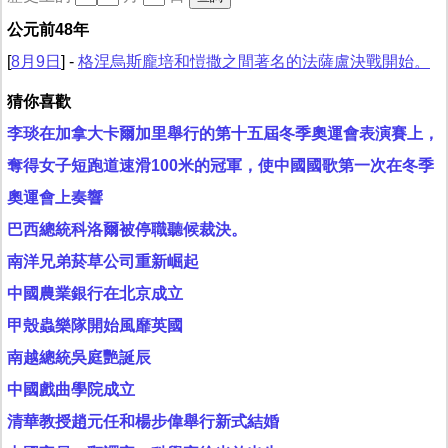
公元前48年
[
8月9日
] -
格涅烏斯龐培和愷撒之間著名的法薩盧決戰開始。
猜你喜歡
李琰在加拿大卡爾加里舉行的第十五屆冬季奧運會表演賽上，
奪得女子短跑道速滑100米的冠軍，使中國國歌第一次在冬季
奧運會上奏響
巴西總統科洛爾被停職聽候裁決。
南洋兄弟菸草公司重新崛起
中國農業銀行在北京成立
甲殼蟲樂隊開始風靡英國
南越總統吳庭艷誕辰
中國戲曲學院成立
清華教授趙元任和楊步偉舉行新式結婚