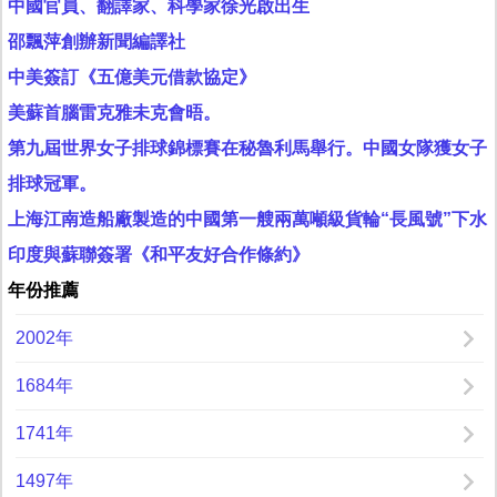
中國官員、翻譯家、科學家徐光啟出生
邵飄萍創辦新聞編譯社
中美簽訂《五億美元借款協定》
美蘇首腦雷克雅未克會晤。
第九屆世界女子排球錦標賽在秘魯利馬舉行。中國女隊獲女子
排球冠軍。
上海江南造船廠製造的中國第一艘兩萬噸級貨輪“長風號”下水
印度與蘇聯簽署《和平友好合作條約》
年份推薦
2002年
1684年
1741年
1497年