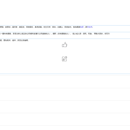
榜額。劾郭勛，議河套，被廷杖。尋按蘇松，奏表節義，祀文天祥、泰伯，治澱山、吳淞諸水。後為鳳陽
知府
，謫
判
合州
。
在一國內有國籍，享受法律上規定的公民權利並履行公民義務的人）。國民（具有國籍的人）。 指人或人群：居民。民族。 勞動大眾的，非官方
還。歷知英州、連州，所至以清儉聞。