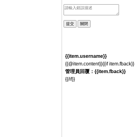
{{item.username}}
{{@item.content}}{{if item.fback}}
管理員回覆：{{item.fback}}
{{/if}}