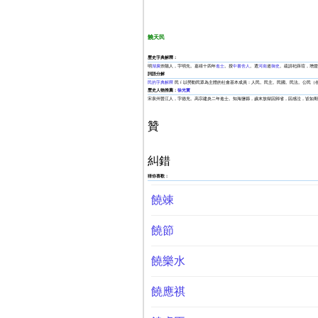
饒天民
歷史字典解釋：
明
湖廣
崇陽人，字明先。嘉靖十四年
進士
。授
中書舍人
。選
河南
道
御史
。疏請祀薛瑄，增楚
詞語分解
民的字典解釋
民 í 以勞動民眾為主體的社會基本成員：人民。民主。民國。民法。公民（
歷史人物推薦：
徐光實
宋泉州晉江人，字德充。高宗建炎二年進士。知海鹽縣，歲末放獄囚歸省，囚感泣，皆如期
贊
糾錯
猜你喜歡：
饒竦
饒節
饒樂水
饒應祺