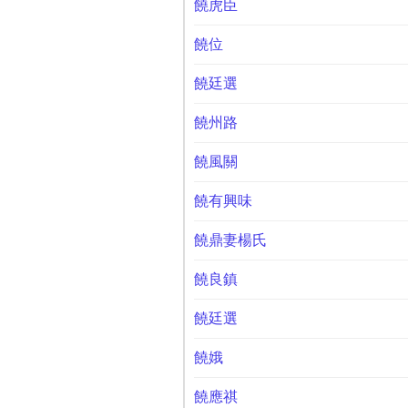
饒虎臣
饒位
饒廷選
饒州路
饒風關
饒有興味
饒鼎妻楊氏
饒良鎮
饒廷選
饒娥
饒應祺