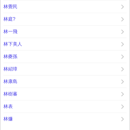
林覺民
林庭?
林一飛
林下美人
林夔孫
林紹璋
林康島
林樹蕃
林表
林燫