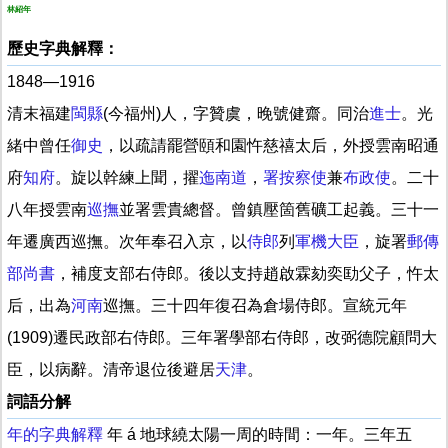
林紹年
歷史字典解釋：
1848—1916
清末福建
閩縣
(今福州)人，字贊虞，晚號健齋。同治
進士
。光
緒中曾任
御史
，以疏請罷營頤和園忤慈禧太后，外授雲南昭通
府
知府
。旋以幹練上聞，擢
迤南道
，
署
按察使
兼
布政使
。二十
八年授雲南
巡撫
並署雲貴總督。曾鎮壓箇舊礦工起義。三十一
年遷廣西巡撫。次年奉召入京，以
侍郎
列
軍機大臣
，旋署
郵傳
部
尚書
，補度支部右侍郎。後以支持趙啟霖劾奕劻父子，忤太
后，出為
河南
巡撫。三十四年復召為倉場侍郎。宣統元年
(1909)遷民政部右侍郎。三年署學部右侍郎，改弼德院顧問大
臣，以病辭。清帝退位後避居
天津
。
詞語分解
年的字典解釋
年 á 地球繞太陽一周的時間：一年。三年五