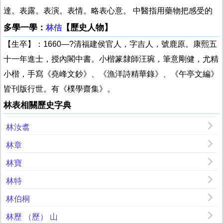
達。表露。表演。表情。略表心意。 中醫指用藥物把感受的
多學一學：
【歷史人物】
林佶
【生卒】：1660—?清福建侯官人，字吉人，號鹿原。康熙五
十一年進士，授內閣中書。小楷篆隸師汪琬，筆意剛健，尤精
小楷，手寫《堯峰文鈔》、《漁洋詩精華錄》、《午亭文編》
皆刊版行世。有《樸學齋集》。
林表相關歷史字典
林汝翥
林章
林寶
林特
林伯桐
林歷 （歷） 山