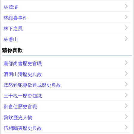
林茂濬
林維喜事件
林下之風
林慮山
猜你喜歡
憲部尚書歷史官職
酒困山濤歷史典故
眾怒難犯專欲難成歷史典故
三十稅一歷史知識
御食使歷史官職
魯欽歷史人物
伍相鴟夷歷史典故