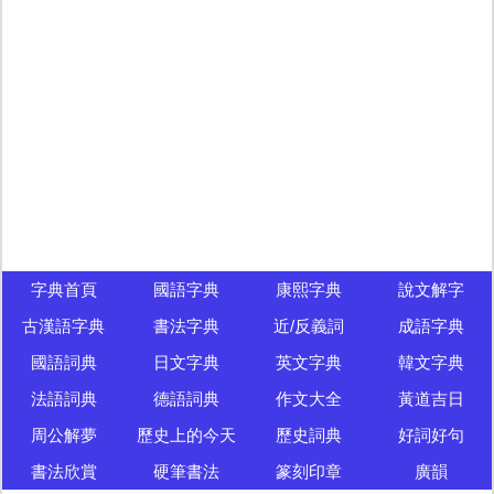
字典首頁
國語字典
康熙字典
說文解字
古漢語字典
書法字典
近/反義詞
成語字典
國語詞典
日文字典
英文字典
韓文字典
法語詞典
德語詞典
作文大全
黃道吉日
周公解夢
歷史上的今天
歷史詞典
好詞好句
書法欣賞
硬筆書法
篆刻印章
廣韻