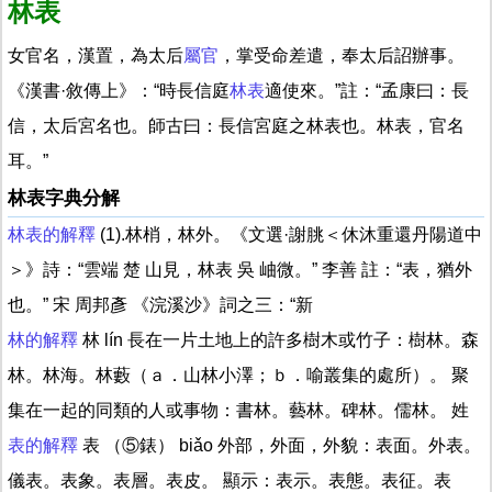
林表
女官名，漢置，為太后
屬官
，掌受命差遣，奉太后詔辦事。
《漢書·敘傳上》：“時長信庭
林表
適使來。”註：“孟康曰：長
信，太后宮名也。師古曰：長信宮庭之林表也。林表，官名
耳。”
林表字典分解
林表的解釋
(1).林梢，林外。《文選·謝朓＜休沐重還丹陽道中
＞》詩：“雲端 楚 山見，林表 吳 岫微。” 李善 註：“表，猶外
也。” 宋 周邦彥 《浣溪沙》詞之三：“新
林的解釋
林 lín 長在一片土地上的許多樹木或竹子：樹林。森
林。林海。林藪（ａ．山林小澤；ｂ．喻叢集的處所）。 聚
集在一起的同類的人或事物：書林。藝林。碑林。儒林。 姓
表的解釋
表 （⑤錶） biǎo 外部，外面，外貌：表面。外表。
儀表。表象。表層。表皮。 顯示：表示。表態。表征。表