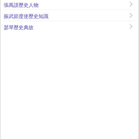
張禹謨歷史人物
振武節度使歷史知識
瑟琴歷史典故