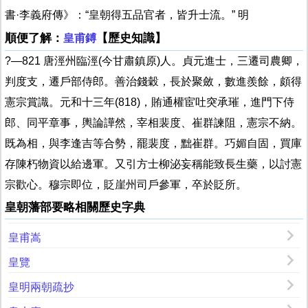
書·李義府傳》：“皇朝得五品官者，皆升士流。” 明
順便了解：
【歷史知識】
皇甫鎛
?—821 唐涇州臨涇(今甘肅鎮原)人。貞元進士，三遷司農卿，
判度支，遷戶部侍郎。善治錢穀，長於聚斂，數進羨餘，頗得
憲宗賞識。元和十三年(818)，賄通權宦吐突承璀，進門下侍
郎、同平章事，輿論譁然，宰相裴度、崔群諫阻，憲宗不納。
既為相，與李逢吉等合勢，罷裴度，黜崔群。巧媚自固，買庫
存陳朽物資以給邊軍。又引方士柳泌妄稱能致長生藥，以討憲
宗歡心。穆宗即位，貶崖州司戶參軍，卒於貶所。
皇朝藩部要略相關歷史字典
皇甫嵩
皇覽
皇明兩朝疏抄