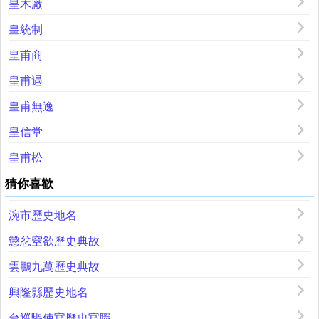
皇木廠
皇統制
皇甫商
皇甫遇
皇甫無逸
皇信堂
皇甫松
猜你喜歡
涴市歷史地名
懲忿窒欲歷史典故
雲鵬九萬歷史典故
興隆縣歷史地名
台巡驅使官歷史官職