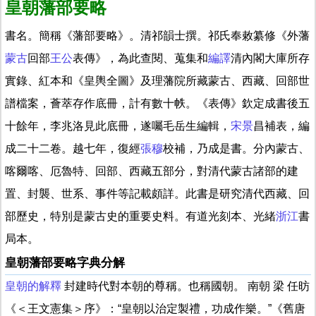
皇朝藩部要略
書名。簡稱《藩部要略》。清祁韻士撰。祁氏奉敕纂修《外藩
蒙古
回部
王公
表傳》，為此查閱、蒐集和
編譯
清內閣大庫所存
實錄、紅本和《皇輿全圖》及理藩院所藏蒙古、西藏、回部世
譜檔案，薈萃存作底冊，計有數十帙。《表傳》欽定成書後五
十餘年，李兆洛見此底冊，遂囑毛岳生編輯，
宋景
昌補表，編
成二十二卷。越七年，復經
張穆
校補，乃成是書。分內蒙古、
喀爾喀、厄魯特、回部、西藏五部分，對清代蒙古諸部的建
置、封襲、世系、事件等記載頗詳。此書是研究清代西藏、回
部歷史，特別是蒙古史的重要史料。有道光刻本、光緒
浙江
書
局本。
皇朝藩部要略字典分解
皇朝的解釋
封建時代對本朝的尊稱。也稱國朝。 南朝 梁 任昉
《＜王文憲集＞序》：“皇朝以治定製禮，功成作樂。”《舊唐