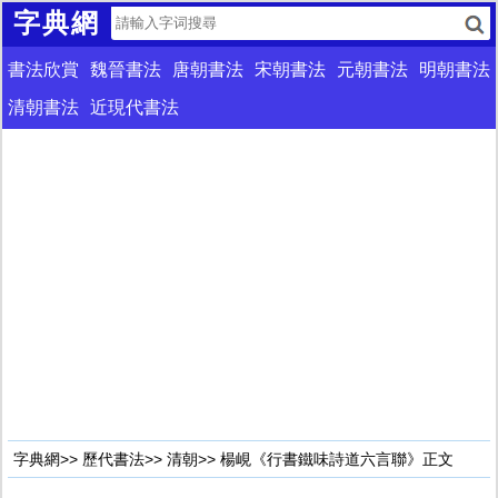
字典網
書法欣賞
魏晉書法
唐朝書法
宋朝書法
元朝書法
明朝書法
清朝書法
近現代書法
字典網
>>
歷代書法
>>
清朝
>> 楊峴《行書鐵味詩道六言聯》正文