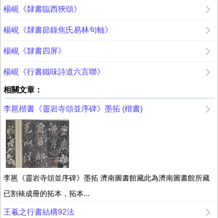
楊峴《隸書臨西狹頌》
楊峴《隸書節錄焦氏易林句軸》
楊峴《隸書四屏》
楊峴《行書鐵味詩道六言聯》
相關文章：
李邕楷書《靈岩寺頌並序碑》墨拓 (楷書)
李邕《靈岩寺頌並序碑》墨拓 濟南圖書館藏此為濟南圖書館所藏
已割裱成冊的拓本，拓本...
王羲之行書結構92法