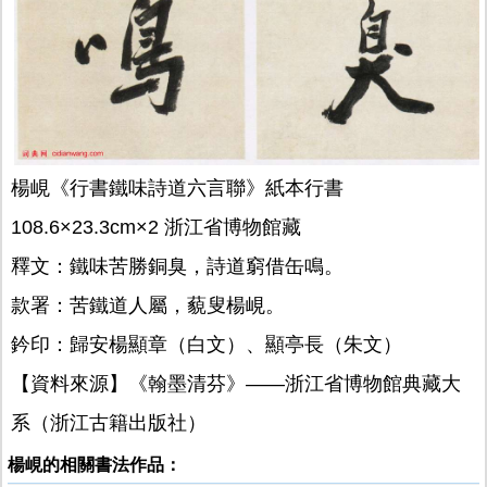
楊峴《行書鐵味詩道六言聯》紙本行書
108.6×23.3cm×2 浙江省博物館藏
釋文：鐵味苦勝銅臭，詩道窮借缶鳴。
款署：苦鐵道人屬，藐叟楊峴。
鈐印：歸安楊顯章（白文）、顯亭長（朱文）
【資料來源】《翰墨清芬》——浙江省博物館典藏大
系（浙江古籍出版社）
楊峴的相關書法作品：