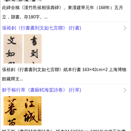
此碑全稱《漢竹邑侯相張壽碑》。東漢建寧元年（168年）五月
立，隸書。存180字。...
張裕釗《行書書到文如七言聯》 (行書)
張裕釗《行書書到文如七言聯》紙本行書 163×42cm×2 上海博物
館藏釋文...
鮮于樞行草《書蘇軾海棠詩卷》 (行草)