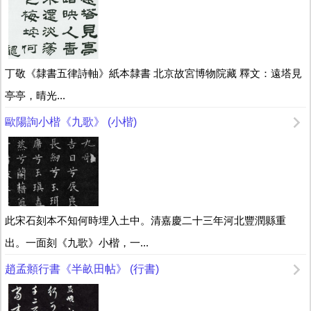
丁敬《隸書五律詩軸》紙本隸書 北京故宮博物院藏 釋文：遠塔見
亭亭，晴光...
歐陽詢小楷《九歌》 (小楷)
此宋石刻本不知何時埋入土中。清嘉慶二十三年河北豐潤縣重
出。一面刻《九歌》小楷，一...
趙孟頫行書《半畝田帖》 (行書)