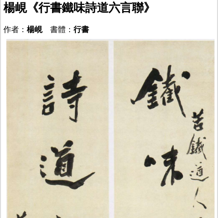
楊峴《行書鐵味詩道六言聯》
作者：
楊峴
書體：
行書