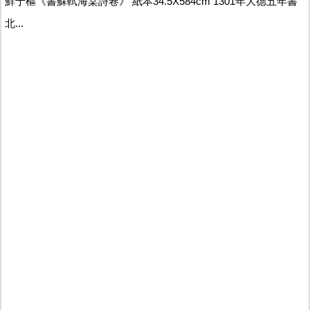
鮮于樞《書蘇軾海棠詩卷》 紙本34.5X584cm 1301年大德五年書
北...