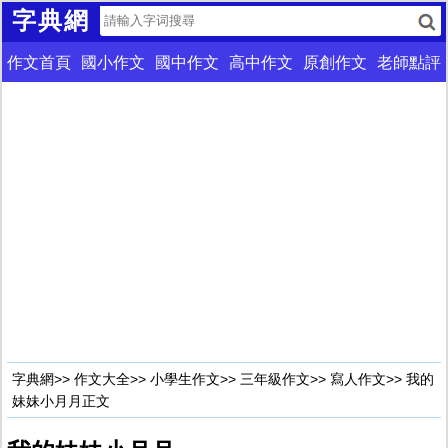
字典網
作文首頁
國小作文
國中作文
高中作文
原創作文
老師點評
字典網
>>
作文大全
>>
小學生作文
>>
三年級作文
>>
寫人作文
>> 我的
妹妹小月月正文