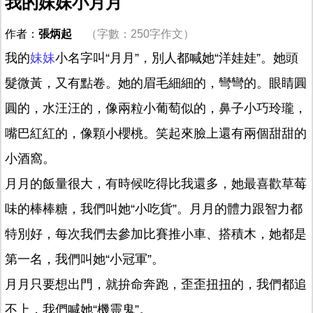
我的妹妹小月月
作者：
張炳起
（字數：250字作文）
我的
妹妹
小名字叫“月月”，別人都喊她“洋娃娃”。她頭
髮微黃，又有點卷。她的眉毛細細的，彎彎的。眼睛圓
圓的，水汪汪的，像兩粒小葡萄似的，鼻子小巧玲瓏，
嘴巴紅紅的，像顆小櫻桃。笑起來臉上還有兩個甜甜的
小酒窩。
月月的飯量很大，有時候吃得比我還多，她最喜歡草莓
味的棒棒糖，我們叫她“小吃貨”。月月的體力跟智力都
特別好，每次我們去參加比賽推小車、搭積木，她都是
第一名，我們叫她“小冠軍”。
月月只要想出門，就拚命奔跑，歪歪扭扭的，我們都追
不上，我們喊她“機靈鬼”。