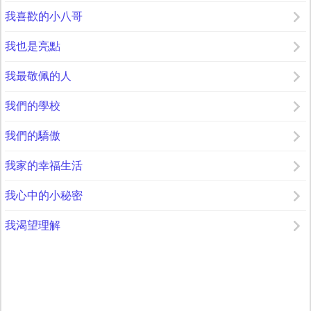
我喜歡的小八哥
我也是亮點
我最敬佩的人
我們的學校
我們的驕傲
我家的幸福生活
我心中的小秘密
我渴望理解