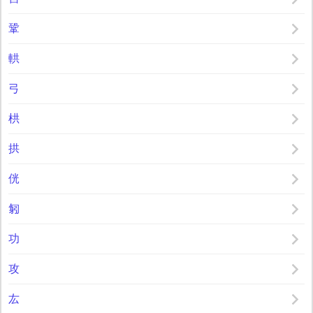
鞏
輁
弓
栱
拱
侊
匑
功
攻
厷