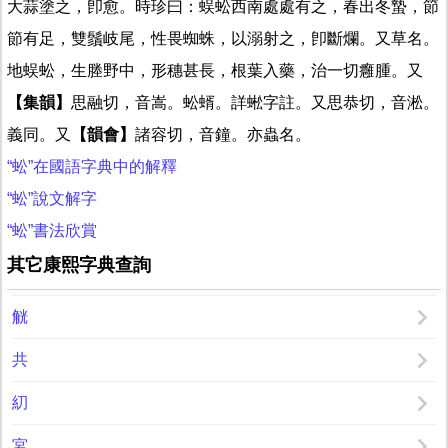
大蒜塗之，卽愈。時珍曰：蜈蚣西南處處有之，春出冬蟄，節
節有足，雙鬚岐尾，性畏蜘蛛，以溺射之，卽斷爛。又草名。
地蜈蚣，生塍野中，形穗甚長，根葉入藥，治一切癰腫。又
【集韻】
思融切，音嵩。蚣蝑。詳蜙字註。又思恭切，音淞。
義同。又
【韻會】
諸容切，音鐘。亦蟲名。
“蚣”在國語字典中的解釋
“蚣”說文解字
“蚣”書法欣賞
其它康熙字典查詢
觥
共
糿
宮