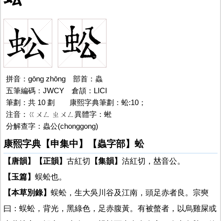
拼音：gōng zhōng 部首：蟲
五筆編碼：JWCY 倉頡：LICI
筆劃：共 10 劃
蚣的
康熙字典筆劃：蚣:10；
注音：ㄍㄨㄥ ㄓㄨㄥ異體字：蜙
分解查字：蟲公(chonggong)
康熙字典【申集中】【蟲字部】蚣
【唐韻】
【正韻】
古紅切
【集韻】
沽紅切，𠀤音公。
【玉篇】
蜈蚣也。
【本草別錄】
蜈蚣，生大吳川谷及江南，頭足赤者良。宗奭
曰：蜈蚣，背光，黑綠色，足赤腹黃。有被螫者，以烏雞屎或