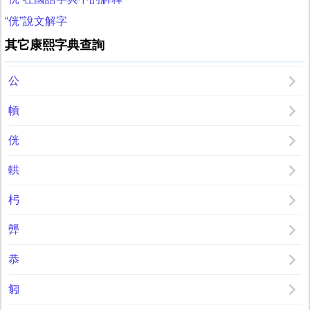
“侊”說文解字
其它康熙字典查詢
公
幊
侊
輁
杛
龏
恭
匑