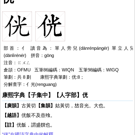
部首：亻 讀音為：單人旁兒(dānrénpángér) 單立人兒
(dānlìrénér) 拼音：gōng
注音：ㄍㄨㄥ
倉頡：OFMU 五筆86編碼：WIQN 五筆98編碼：WIGQ
筆劃：共 8 劃
侊的
康熙字典筆劃：侊:8；
分解查字：亻光(renguang)
侊的
康熙字典【子集中】【人字部】侊
【廣韻】
古黃切
【集韻】
姑黃切，𠀤音光。大也。
【越語】
侊飯不及壺飱。
【註】
侊飯，謂盛饌也。
“侊”在國語字典中的解釋