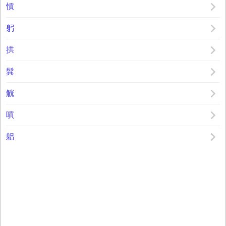
愩
躬
拱
髸
觥
嗊
躳