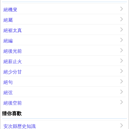
絕機叟
絕屬
絕裾太真
絕編
絕後光前
絕薪止火
絕少分甘
絕句
絕弦
絕後空前
猜你喜歡
安次縣歷史知識