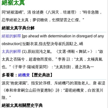
絕裾太真
同“絕裾溫嶠”。清 徐述夔《八洞天．培連理》：“時非急難，
忍學絕裾之太真；夢切瞻依，乞憫望雲之仁傑。”
絕裾太真字典分解
絕裾的解釋
[go ahead with determination in disregard of any
obstruction] 扯斷衣裳,指去堅決母崔氏固駐之, 嶠
太真的解釋
(1).原始混沌之氣。《文選·傅毅＜舞賦＞》：“啟
太真之否隔兮，超遺物而度俗。” 李善 註：“太真，太極真氣
也。”《子華子·陽城胥渠問》：“太真剖割，通之而為一
多看看：
【歷史典故】
絕機叟
源見“抱瓮灌園”。指安於淳樸、斥絕機巧的漢陰老人。唐 崔湜
《奉和幸韋嗣立山莊侍宴應制》詩：“還嗟絕機叟，白首漢川
陰。”
絕裾太真相關歷史字典