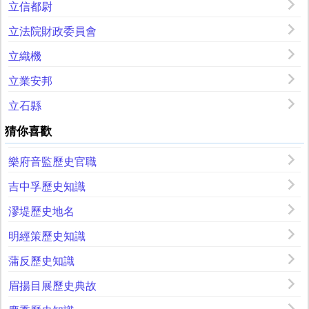
立信都尉
立法院財政委員會
立織機
立業安邦
立石縣
猜你喜歡
樂府音監歷史官職
吉中孚歷史知識
漻堤歷史地名
明經策歷史知識
蒲反歷史知識
眉揚目展歷史典故