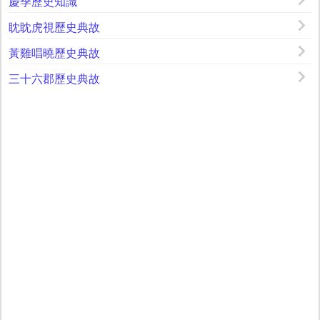
慶季歷史知識
眈眈虎視歷史典故
黃雞唱曉歷史典故
三十六郡歷史典故