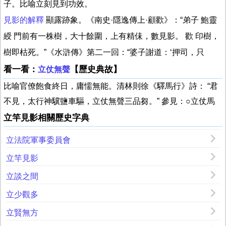
子。比喻立刻見到功效。
見影的解釋
顯露跡象。《南史·隱逸傳上·顧歡》：“弟子 鮑靈
綬 門前有一株樹，大十餘圍，上有精佅，數見影。 歡 印樹，
樹即枯死。”《水滸傳》第二一回：“婆子謝道：‘押司，只
看一看：
【歷史典故】
立仗無聲
比喻官僚飽食終日，庸懦無能。清林則徐《驛馬行》詩： “君
不見，太行神驥鹽車驅，立仗無聲三品芻。” 參見：○立仗馬
立竿見影相關歷史字典
立法院軍事委員會
立竿見影
立談之間
立少觀多
立賢無方