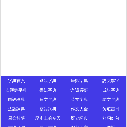
字典首頁
國語字典
康熙字典
說文解字
古漢語字典
書法字典
近/反義詞
成語字典
國語詞典
日文字典
英文字典
韓文字典
法語詞典
德語詞典
作文大全
黃道吉日
周公解夢
歷史上的今天
歷史詞典
好詞好句