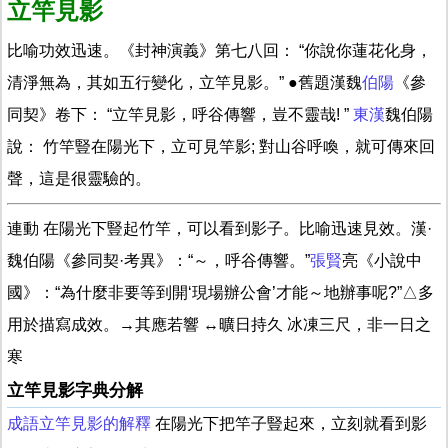
立竿見影
比喻功效迅速。《封神演義》第七八回： “你說你蓮花化身，
清淨無為，其如五行變化，立竿見影。” ●舊題漢魏
伯陽
《參
同契》卷下： “立竿見影，呼谷傳響，豈不靈哉! ”
東漢
魏伯陽
說： 竹竿豎在陽光下，立可見竿影; 對山谷呼喚，就可傳來回
聲，這是很靈驗的。
連動 在陽光下豎起竹竿，可以看到影子。比喻迅速見效。漢·
魏伯陽《參同契·考異》：“～，呼谷傳響。”
張賢
亮《小說中
國》：“為什麼非要等到開‘現場辦公會’才能～地辦事呢?”△多
用於描寫成效。→其應若響 ↔曠日持久 冰凍三尺，非一日之
寒
立竿見影字典分解
成語立竿見影的解釋
在陽光下把竿子豎起來，立刻就看到影