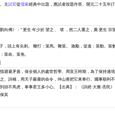
。主
試官
從
儒家
經典中出題，應試者按題作答。開元二十五年(7
書·劉向傳》：“ 更生 年少於 望之 、 堪 ，然二人重之，薦 更生
馬鞭子，頭上有尖刺。 鞭打：策馬。鞭策。 激勵，促進：策動。策
：策命。策免。
】
指迴避矛盾，保全個人的處世哲學。周宣王時期，為了保持邊境
之。詩稱，周天子嚴肅的命令，仲山甫把它來奉行。國事順利不
到頭不馬虎，奉事君王多小心。【出典】： 《詩經·大雅·烝民》
保其