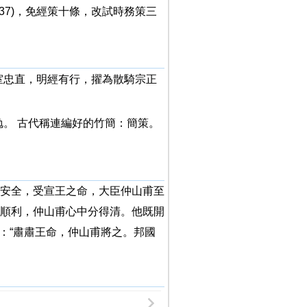
37)，免經策十條，改試時務策三
 宗室忠直，明經有行，擢為散騎宗正
勉。 古代稱連編好的竹簡：簡策。
安全，受宣王之命，大臣仲山甫至
順利，仲山甫心中分得清。他既開
：“肅肅王命，仲山甫將之。邦國