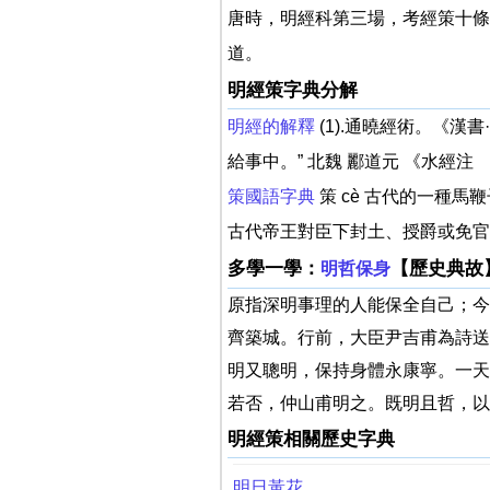
唐時，明經科第三場，考經策十條
道。
明經策字典分解
明經的解釋
(1).通曉經術。《漢
給事中。” 北魏 酈道元 《水經注
策國語字典
策 cè 古代的一種
古代帝王對臣下封土、授爵或免官
多學一學：
【歷史典故
明哲保身
原指深明事理的人能保全自己；今
齊築城。行前，大臣尹吉甫為詩送
明又聰明，保持身體永康寧。一天
若否，仲山甫明之。既明且哲，以
明經策相關歷史字典
明日黃花