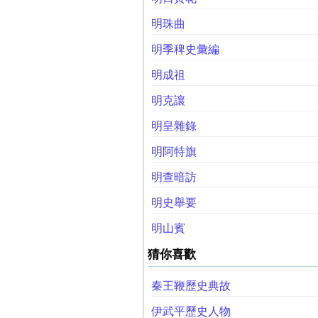
明珠曲
明季稗史彙編
明成祖
明克讓
明皇雜錄
明阿特旗
明查暗訪
明史舉要
明山賓
猜你喜歡
秦王鞭歷史典故
伊武平歷史人物