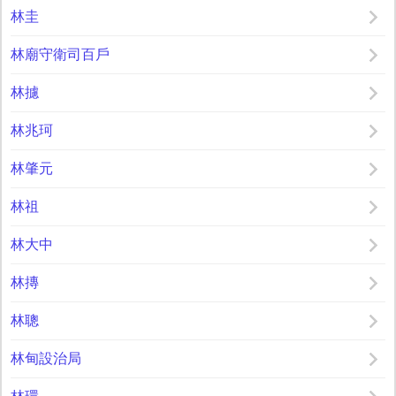
林圭
林廟守衛司百戶
林攄
林兆珂
林肇元
林祖
林大中
林摶
林聰
林甸設治局