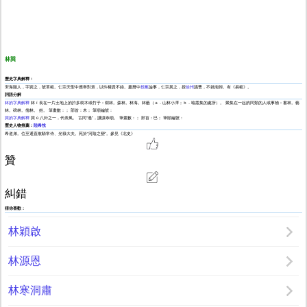
林巽
歷史字典解釋：
宋海陽人，字巽之，號革範。仁宗天聖中應舉對策，以忤權貴不錄。慶曆中
投匭
論事，仁宗異之，授
徐州
議曹，不就南歸。有《易範》。
詞語分解
林的字典解釋
林 í 長在一片土地上的許多樹木或竹子：樹林。森林。林海。林藪（ａ．山林小澤；ｂ．喻叢集的處所）。 聚集在一起的同類的人或事物：書林。藝
林。碑林。儒林。 姓。 筆畫數：； 部首：木； 筆順編號：
巽的字典解釋
巽 ù 八卦之一，代表風。 古同“遜”，謙讓恭順。 筆畫數：； 部首：巳； 筆順編號：
歷史人物推薦：
陸希悅
希道弟。位至通直散騎常侍、光祿大夫。死於“河陰之變”。參見《北史》
贊
糾錯
猜你喜歡：
林穎啟
林源恩
林寒洞肅