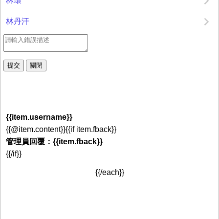
林環
林丹汗
{{item.username}}
{{@item.content}}{{if item.fback}}
管理員回覆：{{item.fback}}
{{/if}}
{{/each}}