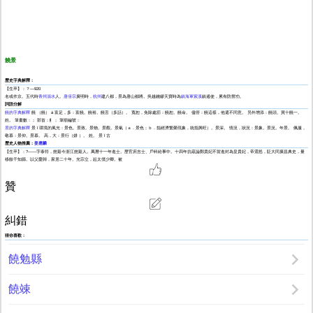
饒景
歷史字典解釋：
【生卒】：？—920
名或作京。五代時
青州
淄水
人。
唐僖宗
廣明時，
杭州
建八都，景為唐山都將。吳越錢鏐天寶時為
鎮海軍
紫溪
鎮遏使，累有防禦功。
詞語分解
饒的字典解釋
饒 （饒） á 富足，多：富饒。饒裕。饒舌（多話）。 寬恕，免除處罰：饒恕。饒命。 儘管：饒這樣，他還不同意。 另外增添：饒頭。買十饒一。
姓。 筆畫數：； 部首：飠； 筆順編號：
景的字典解釋
景 ǐ 環境的風光：景色。景致。景物。景觀。景氣（ａ．景色；ｂ．指經濟繁榮現象，統指興旺）。景深。 情況，狀況：景象。景況。年景。 佩服，
敬慕：景仰。景慕。 高，大：景行（妌 ）。 姓。 景 ǐ 古
歷史人物推薦：
姜應麟
【生卒】：?——字泰符，慈谿今浙江慈谿人。萬曆十一年進士。歷官庶吉士、戶科給事中。十四年抗疏論鄭貴妃不當進封為皇貴妃，帝震怒，貶大同廣昌典史，量
移餘干知縣。以父憂歸，家居二十年。光宗立，起太僕少卿。被
贊
糾錯
猜你喜歡：
饒勉縣
饒竦