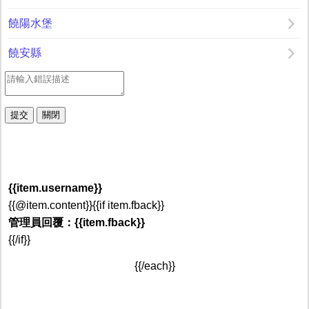
饒陽水堡
饒安縣
{{item.username}}
{{@item.content}}{{if item.fback}}
管理員回覆：{{item.fback}}
{{/if}}
{{/each}}