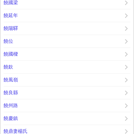
饒國梁
饒延年
饒陽驛
饒位
饒國樑
饒欽
饒風嶺
饒良縣
饒州路
饒慶鎮
饒鼎妻楊氏