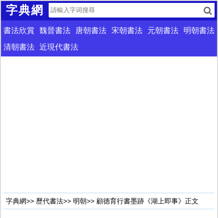
字典網
書法欣賞
魏晉書法
唐朝書法
宋朝書法
元朝書法
明朝書法
清朝書法
近現代書法
字典網
>>
歷代書法
>>
明朝
>> 顧德育行書墨跡《湖上即事》正文