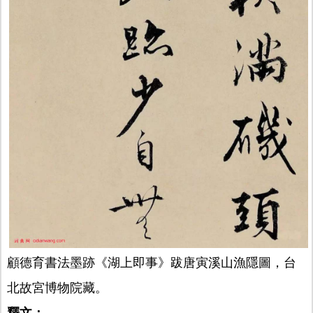
顧德育書法墨跡《湖上即事》跋唐寅溪山漁隱圖，台
北故宮博物院藏。