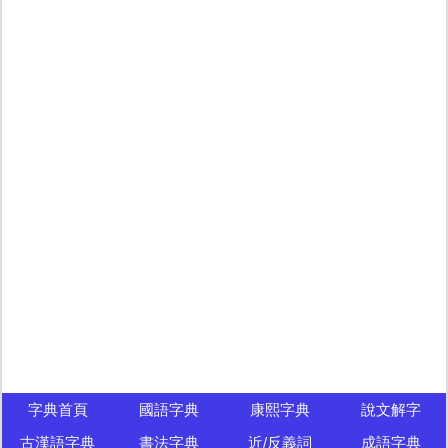
字典首頁
國語字典
康熙字典
說文解字
古漢語字典
書法字典
近/反義詞
成語字典