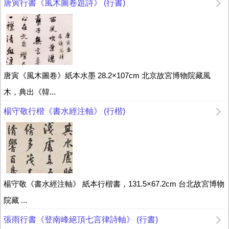
唐寅行書《風木圖卷題詩》 (行書)
唐寅《風木圖卷》紙本水墨 28.2×107cm 北京故宮博物院藏風
木，典出《韓...
楊守敬行楷《書水經注軸》 (行楷)
楊守敬《書水經注軸》 紙本行楷書，131.5×67.2cm 台北故宮博物
院藏 ...
張雨行書《登南峰絕頂七言律詩軸》 (行書)