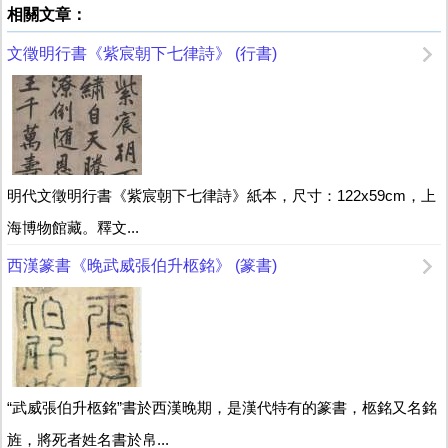
相關文章：
文徵明行書《紫宸朝下七律詩》 (行書)
明代文徵明行書《紫宸朝下七律詩》紙本，尺寸：122x59cm，上
海博物館藏。釋文...
西漢篆書《晚武威張伯升柩銘》 (篆書)
“武威張伯升柩銘”書於西漢晚期，是漢代特有的篆書，柩銘又名銘
旌，將死者姓名書於帛...