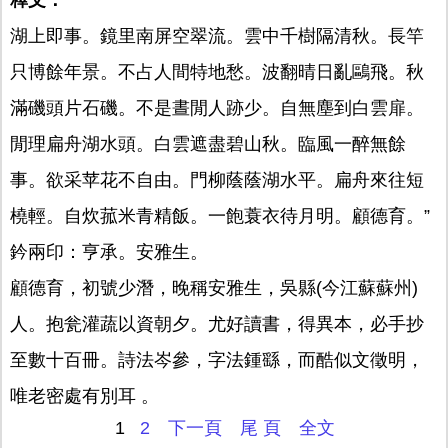
釋文：
湖上即事。鏡里南屏空翠流。雲中千樹隔清秋。長竿
只博餘年景。不占人間特地愁。波翻晴日亂鷗飛。秋
滿磯頭片石磯。不是晝閒人跡少。自無塵到白雲扉。
閒理扁舟湖水頭。白雲遮盡碧山秋。臨風一醉無餘
事。欲采苹花不自由。門柳蔭蔭湖水平。扁舟來往短
橈輕。自炊菰米青精飯。一飽蓑衣待月明。顧德育。”
鈐兩印：亨承。安雅生。
顧德育，初號少潛，晚稱安雅生，吳縣(今江蘇蘇州)
人。抱瓮灌蔬以資朝夕。尤好讀書，得異本，必手抄
至數十百冊。詩法岑參，字法鍾繇，而酷似文徵明，
唯老密處有別耳 。
1
2
下一頁
尾 頁
全文