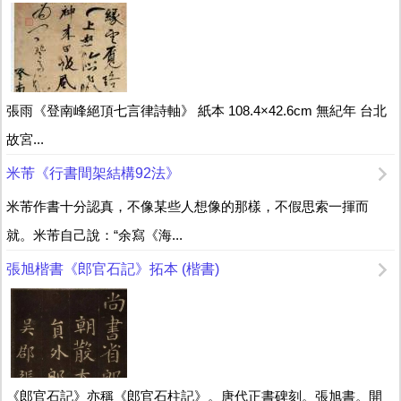
張雨《登南峰絕頂七言律詩軸》 紙本 108.4×42.6cm 無紀年 台北
故宮...
米芾《行書間架結構92法》
米芾作書十分認真，不像某些人想像的那樣，不假思索一揮而
就。米芾自己說：“余寫《海...
張旭楷書《郎官石記》拓本 (楷書)
《郎官石記》亦稱《郎官石柱記》。唐代正書碑刻。張旭書。開