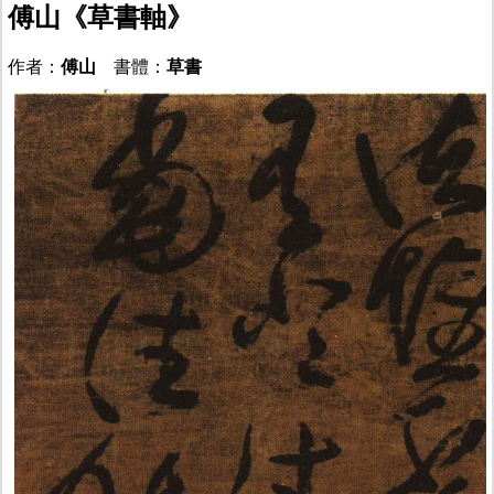
傅山《草書軸》
作者：
傅山
書體：
草書