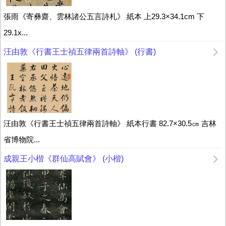
張雨《寄彝齋、雲林諸公五言詩札》 紙本 上29.3×34.1cm 下
29.1x...
汪由敦《行書王士禎五律兩首詩軸》 (行書)
汪由敦《行書王士禎五律兩首詩軸》 紙本行書 82.7×30.5㎝ 吉林
省博物院...
成親王小楷《群仙高賦會》 (小楷)