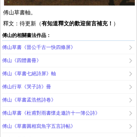
傅山草書軸。
釋文：待更新（
有知道釋文的歡迎留言補充！
）
傅山的相關書法作品：
傅山草書《晉公千古一快四條屏》
傅山《四體書冊》
傅山《草書七絕詩屏》軸
傅山行草《哭子詩》冊
傅山《草書孟浩然詩卷》
傅山草書《杜甫對雨書懷走邀許十一簿公詩》
傅山《草書圓相寫魚字五言詩帖》