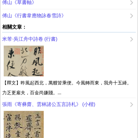
傅山《草書軸》
傅山《行書韋應物詠春雪詩》
相關文章：
米芾·吳江舟中詩卷 (行書)
【釋文】昨風起西北，萬艘皆乘便。今風轉而東，我舟十五縴。
力乏更雇夫，百金尚嫌賤。...
張雨《寄彝齋、雲林諸公五言詩札》 (小楷)