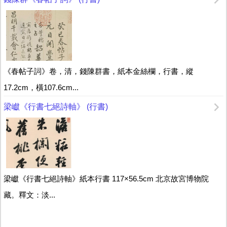
《春帖子詞》卷，清，錢陳群書，紙本金絲欄，行書，縱
17.2cm，橫107.6cm...
梁巘《行書七絕詩軸》 (行書)
梁巘《行書七絕詩軸》紙本行書 117×56.5cm 北京故宮博物院
藏。釋文：淡...