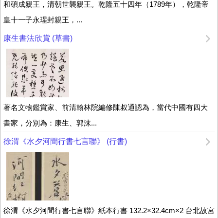
和碩成親王，清朝世襲親王。乾隆五十四年（1789年），乾隆帝
皇十一子永瑆封親王，...
康生書法欣賞 (草書)
著名文物鑑賞家、前清翰林院編修陳叔通認為，當代中國有四大
書家，分別為：康生、郭沫...
徐渭《水夕河間行書七言聯》 (行書)
徐渭《水夕河間行書七言聯》紙本行書 132.2×32.4cm×2 台北故宮