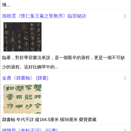
博...
孫曉雲《懷仁集王羲之聖教序》臨習秘訣
臨摹，對於學習書法來說，是一個艱辛的過程，更是一個不可缺
少的過程。這好比鋼琴中的...
金農《隸書軸》 (隸書)
隸書軸 年代不詳 縱164.5厘米 橫56厘米 榮寶齋藏
錢陳群《春帖子詞》 (行書)