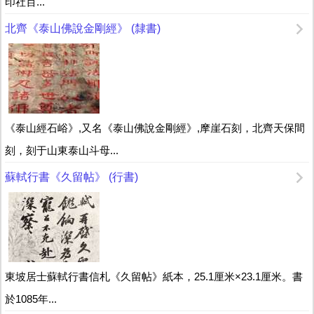
印社百...
北齊《泰山佛說金剛經》 (隸書)
《泰山經石峪》,又名《泰山佛說金剛經》,摩崖石刻，北齊天保間
刻，刻于山東泰山斗母...
蘇軾行書《久留帖》 (行書)
東坡居士蘇軾行書信札《久留帖》紙本，25.1厘米×23.1厘米。書
於1085年...