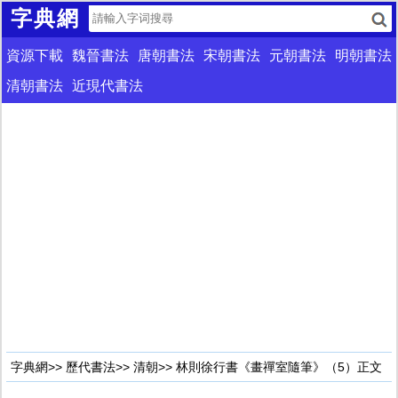
字典網
資源下載
魏晉書法
唐朝書法
宋朝書法
元朝書法
明朝書法
清朝書法
近現代書法
字典網
>>
歷代書法
>>
清朝
>> 林則徐行書《畫禪室隨筆》（5）正文