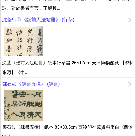
調。對於書者而言，了解其...
沈荃行草《臨前人法帖冊》 (行草)
沈荃《臨前人法帖冊》紙本行草書 26×17cm 天津博物館藏 【資料
來源】《中...
鄧石如《隸書五律》 (隸書)
鄧石如《隸書五律》 紙本 83×33.5cm 西泠印社藏資料來自《西泠