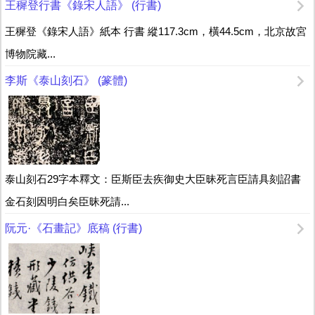
王穉登行書《錄宋人語》 (行書)
王穉登《錄宋人語》紙本 行書 縱117.3cm，橫44.5cm，北京故宮
博物院藏...
李斯《泰山刻石》 (篆體)
泰山刻石29字本釋文：臣斯臣去疾御史大臣昧死言臣請具刻詔書
金石刻因明白矣臣昧死請...
阮元·《石畫記》底稿 (行書)