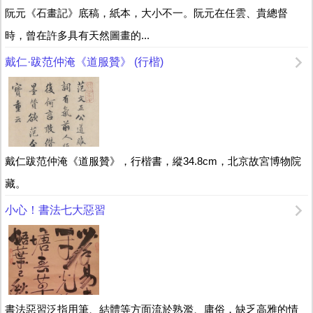
阮元《石畫記》底稿，紙本，大小不一。阮元在任雲、貴總督
時，曾在許多具有天然圖畫的...
戴仁·跋范仲淹《道服贊》 (行楷)
戴仁跋范仲淹《道服贊》，行楷書，縱34.8cm，北京故宮博物院
藏。
小心！書法七大惡習
書法惡習泛指用筆、結體等方面流於熟濫、庸俗，缺乏高雅的情