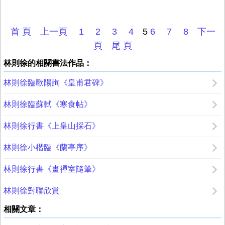
首 頁
上一頁
1
2
3
4
5
6
7
8
下一
頁
尾 頁
林則徐的相關書法作品：
林則徐臨歐陽詢《皇甫君碑》
林則徐臨蘇軾《寒食帖》
林則徐行書《上皇山採石》
林則徐小楷臨《蘭亭序》
林則徐行書《畫禪室隨筆》
林則徐對聯欣賞
相關文章：