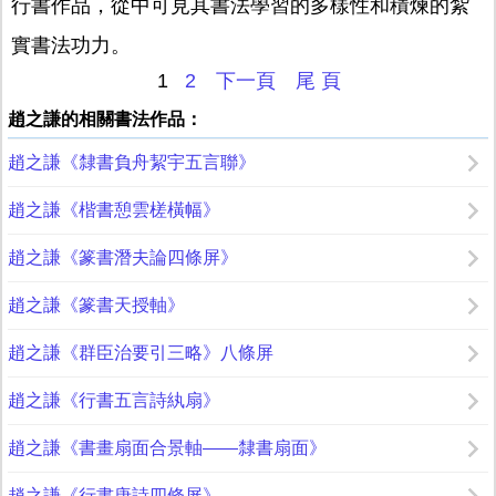
行書作品，從中可見其書法學習的多樣性和積煉的紮
實書法功力。
1
2
下一頁
尾 頁
趙之謙的相關書法作品：
趙之謙《隸書負舟絜宇五言聯》
趙之謙《楷書憩雲槎橫幅》
趙之謙《篆書潛夫論四條屏》
趙之謙《篆書天授軸》
趙之謙《群臣治要引三略》八條屏
趙之謙《行書五言詩紈扇》
趙之謙《書畫扇面合景軸——隸書扇面》
趙之謙《行書唐詩四條屏》