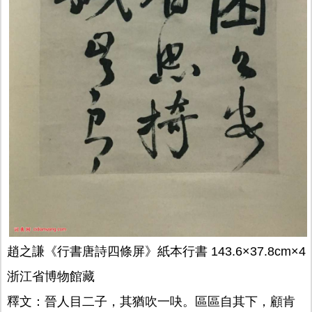
趙之謙《行書唐詩四條屏》紙本行書 143.6×37.8cm×4
浙江省博物館藏
釋文：晉人目二子，其猶吹一吷。區區自其下，顧肯