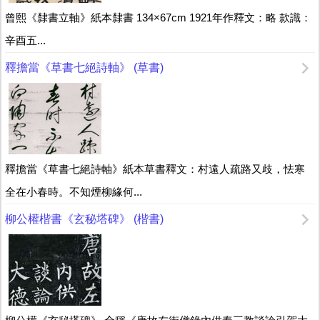
曾熙《隸書立軸》紙本隸書 134×67cm 1921年作釋文：略 款識：
辛酉五...
釋擔當《草書七絕詩軸》 (草書)
釋擔當《草書七絕詩軸》紙本草書釋文：村遠人疏路又歧，怯寒
全在小春時。不知煙柳緣何...
柳公權楷書《玄秘塔碑》 (楷書)