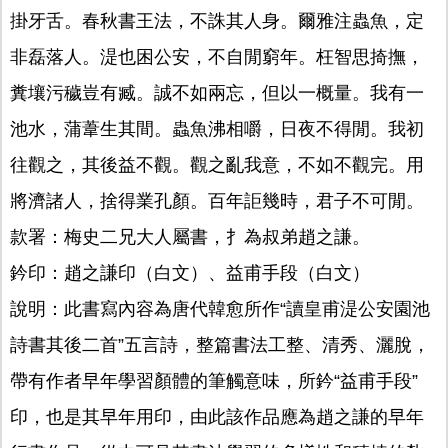
掛牙舌。春秋書王法，不誅其人身。爾雅注蟲魚，定
非磊落人。湜也困公安，不自閒窮年。枉智思掎撫，
糞壤污穢豈有臧。誠不如兩忘，但以一概量。我有一
池水，蒲葦生其間。蟲魚沸相嚼，日夜不得閒。我初
往觀之，其後益不觀。觀之亂我意，不如不觀完。用
將濟諸人，捨得業孔顏。百年詎幾時，君子不可閒。
款署：梅史二兄大人屬書，扌為叔弟趙之謙。
鈐印：趙之謙印（白文）、益甫手段（白文）
說明：此書寫內容為唐代韓愈所作“讀皇甫湜公安園池
詩書其後二首”五言詩，整篇書法工整、清秀、灑脫，
帶有作者早年學習顏體的筆觸意味，所鈐“益甫手段”
印，也是其早年用印，由此該作品應為趙之謙的早年