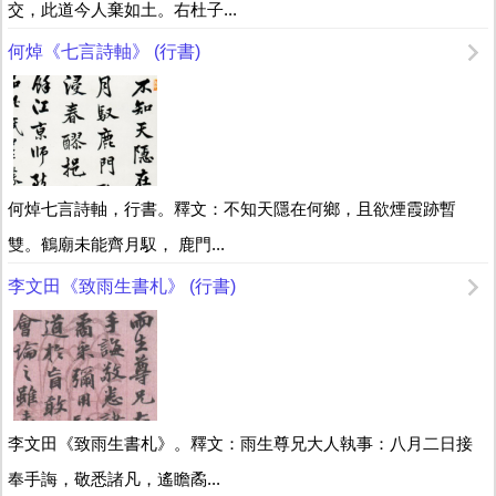
交，此道今人棄如土。右杜子...
何焯《七言詩軸》 (行書)
何焯七言詩軸，行書。釋文：不知天隱在何鄉，且欲煙霞跡暫
雙。鶴廟未能齊月馭， 鹿門...
李文田《致雨生書札》 (行書)
李文田《致雨生書札》。釋文：雨生尊兄大人執事：八月二日接
奉手誨，敬悉諸凡，遙瞻矞...