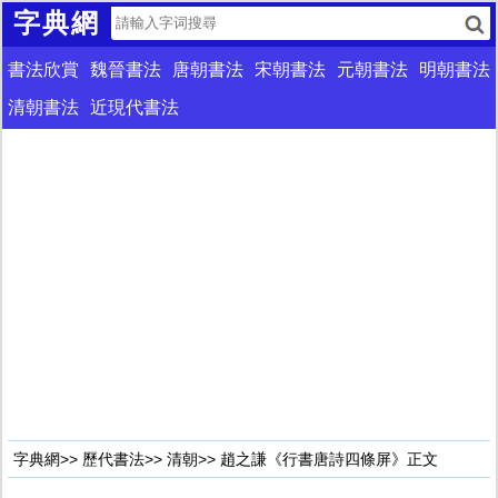
字典網
書法欣賞
魏晉書法
唐朝書法
宋朝書法
元朝書法
明朝書法
清朝書法
近現代書法
字典網
>>
歷代書法
>>
清朝
>> 趙之謙《行書唐詩四條屏》正文