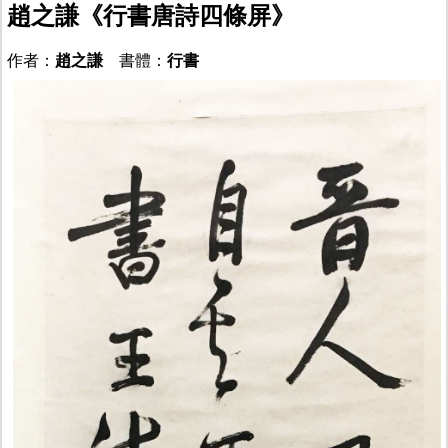
趙之謙《行書唐詩四條屏》
作者：
趙之謙
書體：
行書