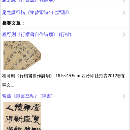
趙之謙行楷《集曾鞏詩句七言聯》
相關文章：
程可則《行楷書自作詩扇》 (行楷)
程可則《行楷書自作詩扇》 16.5×49.5cm 西泠印社拍賣2012春拍
釋文...
曾熙《隸書立軸》 (隸書)