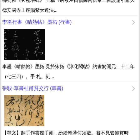
柳公權《玄秘塔碑》 全稱《唐故左街僧錄內供奉三教談論引駕大
德安國寺上座賜紫大達法...
李邕行書《晴熱帖》墨拓 (行書)
李邕《晴熱帖》墨拓 見於宋拓《淳化閣帖》約書於開元二十二年
（七三四）。手 札。刻...
張駿·草書杜甫貧交行 (草書)
【釋文】翻手作雲覆手雨，紛紛輕薄何須數。君不見管鮑貧時