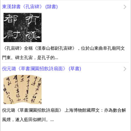
東漢隸書《孔宙碑》 (隸書)
《孔宙碑》全稱《漢泰山都尉孔宙碑》，位於山東曲阜孔廟同文
門東。碑主孔宙，是孔子的...
倪元璐《草書瀾園招飲詩扇面》 (草書)
倪元璐《草書瀾園招飲詩扇面》 上海博物館藏釋文：亦為數合解
風煙，遂入藍田似輞川。...