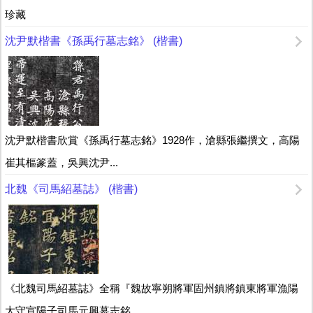
珍藏
沈尹默楷書《孫禹行墓志銘》 (楷書)
沈尹默楷書欣賞《孫禹行墓志銘》1928作，滄縣張繼撰文，高陽
崔其樞篆蓋，吳興沈尹...
北魏《司馬紹墓誌》 (楷書)
《北魏司馬紹墓誌》全稱『魏故寧朔將軍固州鎮將鎮東將軍漁陽
太守宣陽子司馬元興墓志銘...