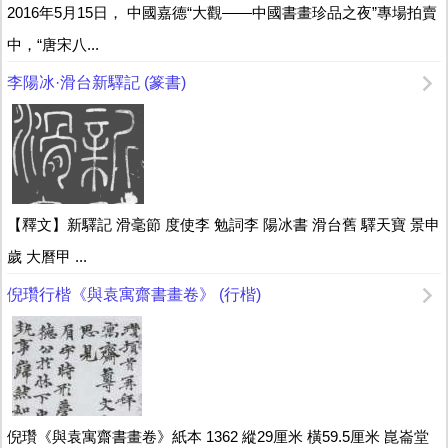
2016年5月15日， 中國嘉德“大觀——中國書畫珍品之夜”專場拍賣
中，“唐宋八...
李陽冰·滑台新驛記 (篆書)
【釋文】新驛記 滑毫節 度使李 勉詞李 陽冰書 滑台舊 驛天寶 景申
歲 大曆甲 ...
倪瓚行楷《與袁寓齋書畫卷》 (行楷)
倪瓚《與袁寓齋書畫卷》紙本 1362 縱29厘米 橫59.5厘米 崑崙堂