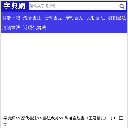
字典網
資源下載
魏晉書法
唐朝書法
宋朝書法
元朝書法
明朝書法
清朝書法
近現代書法
字典網
>>
歷代書法
>>
書法欣賞
>> 陶浚宣魏書《王君墓誌》（9）正
文