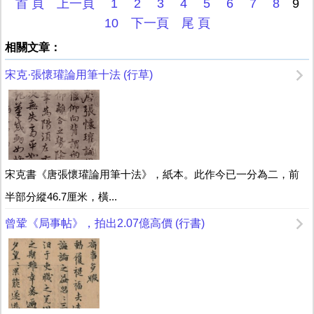
首 頁
上一頁
1
2
3
4
5
6
7
8
9
10
下一頁
尾 頁
相關文章：
宋克·張懷瓘論用筆十法 (行草)
宋克書《唐張懷瓘論用筆十法》，紙本。此作今已一分為二，前
半部分縱46.7厘米，橫...
曾鞏《局事帖》，拍出2.07億高價 (行書)