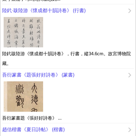
陸釴·跋陸游《懷成都十韻詩卷》 (行書)
陸釴跋陸游《懷成都十韻詩卷》，行書，縱34.6cm。故宮博物院
藏。
吾衍篆書《題張好好詩卷》 (篆書)
吾衍篆書題《張好好詩卷》 ...
趙佶楷書《夏日詩帖》 (楷書)