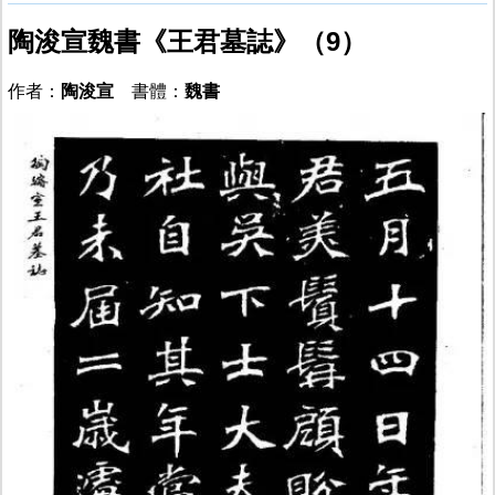
陶浚宣魏書《王君墓誌》（9）
作者：
陶浚宣
書體：
魏書