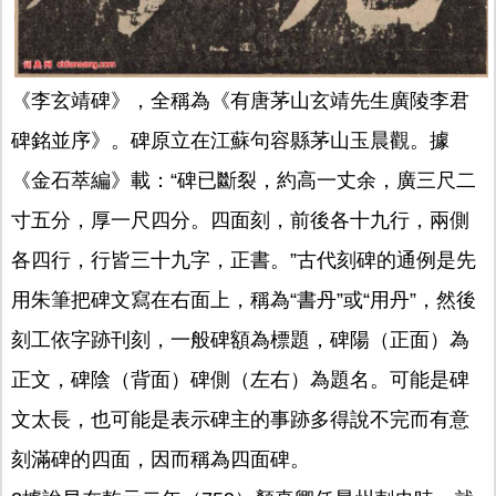
《李玄靖碑》，全稱為《有唐茅山玄靖先生廣陵李君
碑銘並序》。碑原立在江蘇句容縣茅山玉晨觀。據
《金石萃編》載：“碑已斷裂，約高一丈余，廣三尺二
寸五分，厚一尺四分。四面刻，前後各十九行，兩側
各四行，行皆三十九字，正書。”古代刻碑的通例是先
用朱筆把碑文寫在右面上，稱為“書丹”或“用丹”，然後
刻工依字跡刊刻，一般碑額為標題，碑陽（正面）為
正文，碑陰（背面）碑側（左右）為題名。可能是碑
文太長，也可能是表示碑主的事跡多得說不完而有意
刻滿碑的四面，因而稱為四面碑。