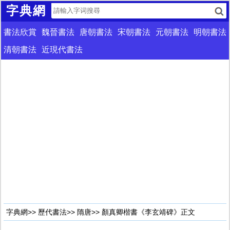
字典網
書法欣賞
魏晉書法
唐朝書法
宋朝書法
元朝書法
明朝書法
清朝書法
近現代書法
字典網
>>
歷代書法
>>
隋唐
>> 顏真卿楷書《李玄靖碑》正文