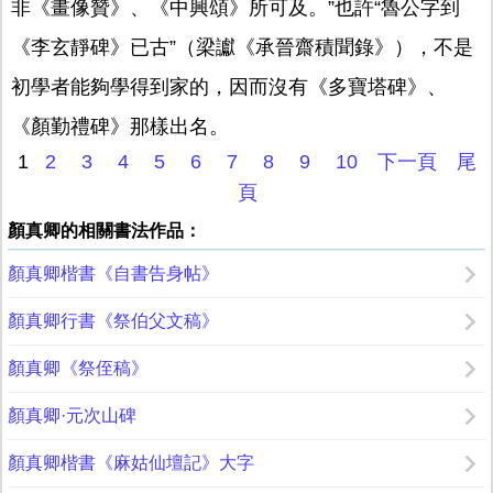
非《畫像贊》、《中興頌》所可及。”也許“魯公字到
《李玄靜碑》已古”（梁讞《承晉齋積聞錄》），不是
初學者能夠學得到家的，因而沒有《多寶塔碑》、
《顏勤禮碑》那樣出名。
1
2
3
4
5
6
7
8
9
10
下一頁
尾
頁
顏真卿的相關書法作品：
顏真卿楷書《自書告身帖》
顏真卿行書《祭伯父文稿》
顏真卿《祭侄稿》
顏真卿·元次山碑
顏真卿楷書《麻姑仙壇記》大字