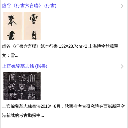
虛谷《行書六言聯》 (行書)
虛谷《行書六言聯》紙本行書 132×28.7cm×2 上海博物館藏釋
文：雪...
上官婉兒墓志銘 (楷書)
上官婉兒墓志銘書法2013年8月，陝西省考古研究院在西鹹新區空
港新城的考古勘探中...