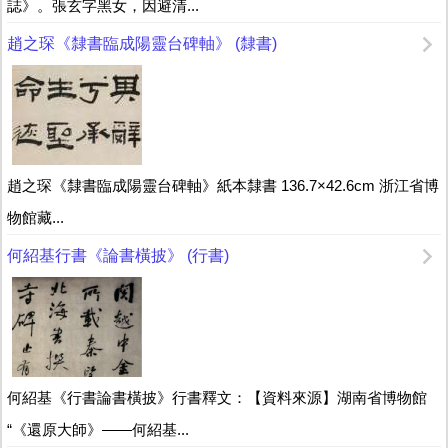
誌》。張玄字黑女，因避清...
趙之琛《隸書臨成陽靈台碑軸》 (隸書)
趙之琛《隸書臨成陽靈台碑軸》紙本隸書 136.7×42.6cm 浙江省博
物館藏...
何紹基行書《論書橫披》 (行書)
何紹基《行書論書橫披》行書釋文：【資料來源】湖南省博物館
“《還原大師》——何紹基...