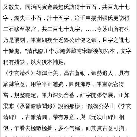
又散失。同治丙寅遵義趙氏訪得十五石，共百九十七
字，鏇失三小石，計十五字，迨壬申揚州張氏更訪得
二石移至學宮，共二百七十九字。……今茅山所有碑
乃是覆刻，筆畫細瘦全乏魯公雄健之氣，且字之訛七
十餘處。”清代臨川李宗瀚舊藏南宋斷後初拓本，文字
稍有殘缺，以火後本補足。
《李玄靖碑》雄渾壯美，高古蒼勁，氣勢追人，具有
篆隸筆意。用筆平正遒婉，圓健渾厚，筆畫疏密得
當，規整穩定。筆力深沉含蓄，結字開張舒展。正如
梁讞《承晉齋積聞錄》說的那樣：“顏魯公茅山《李玄
靖碑》，古雅清圓，帶有篆意，與《元次山碑》相
似，乍看去極散極拙，多不勻稱，而其實古意可掬，