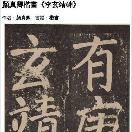
顏真卿楷書《李玄靖碑》
作者：
顏真卿
書體：
楷書