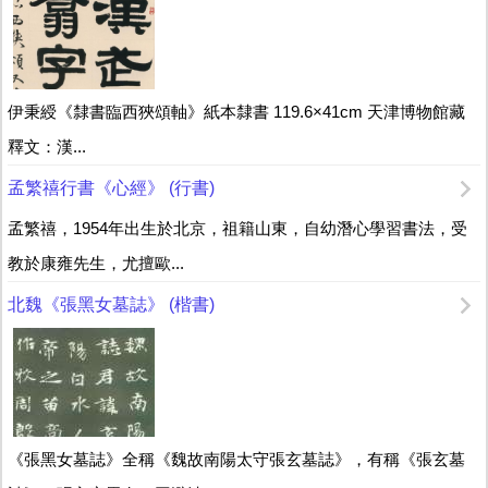
伊秉綬《隸書臨西狹頌軸》紙本隸書 119.6×41cm 天津博物館藏
釋文：漢...
孟繁禧行書《心經》 (行書)
孟繁禧，1954年出生於北京，祖籍山東，自幼潛心學習書法，受
教於康雍先生，尤擅歐...
北魏《張黑女墓誌》 (楷書)
《張黑女墓誌》全稱《魏故南陽太守張玄墓誌》，有稱《張玄墓