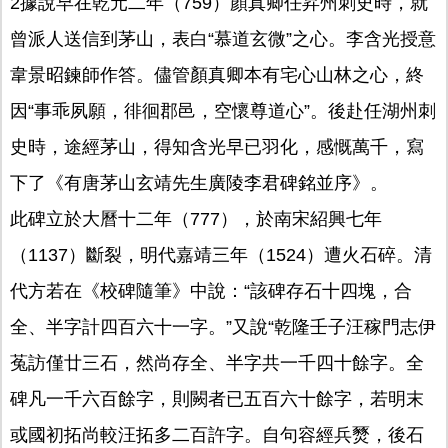
2據說早在乾元二年（759）顏真卿任昇州刺史時，就
曾派人送信到茅山，表白“慕道玄微”之心。李含光授意
韋景昭鍊師作答。儘管顏真卿本有宅心山林之心，終
因“事乖夙願，徘徊郡邑，空懷尊道心”。後赴任湖州刺
史時，途經茅山，得知含光早已羽化，感慨萬千，寫
下了《有唐茅山玄靖先生廣陵李君碑銘並序》。
此碑立於大曆十二年（777），於南宋紹興七年
（1137）斷裂，明代嘉靖三年（1524）遭火石碎。清
代方若在《校碑隨筆》中說：“該碑存石十四塊，合
全、半字計四百六十一字。”又說“乾隆壬子汪稼門志伊
菟訪僅廿三石，然尚存全、半字共一千四十餘字。全
碑凡一千六百餘字，則闕者已五百六十餘字，若明末
或國初拓尚較汪拓多二百許字。自句容經兵燹，後石