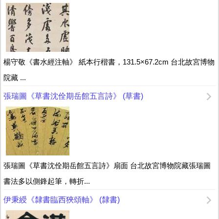
楊守敬《書水經注軸》 紙本行楷書，131.5×67.2cm 台北故宮博物
院藏 ...
張瑞圖《草書沈佺期岳館五言詩》 (草書)
張瑞圖《草書沈佺期岳館五言詩》扇面 台北故宮博物院藏張瑞圖
書法多以側鋒起筆，轉折...
伊秉綬《隸書臨西狹頌軸》 (隸書)