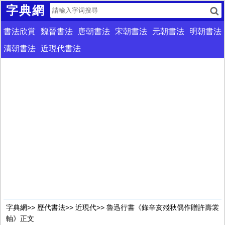
字典網
書法欣賞
魏晉書法
唐朝書法
宋朝書法
元朝書法
明朝書法
清朝書法
近現代書法
字典網
>>
歷代書法
>>
近現代
>> 魯迅行書《錄辛亥殘秋偶作贈許壽裳
軸》正文