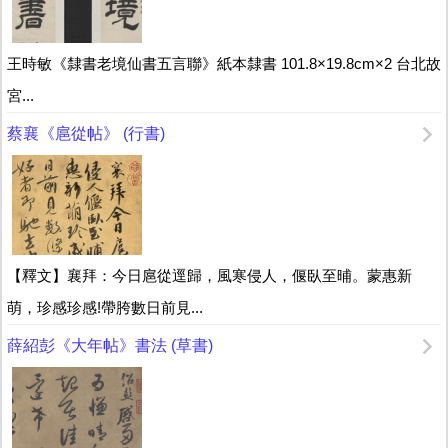
王時敏《隸書老境仙書五言聯》紙本隸書 101.8×19.8cm×2 台北故
宮...
蔡襄《扈從帖》 (行書)
【釋文】襄拜：今日扈從逕歸，風寒侵人，偃臥至晡。蒙惠新
萌，珍感珍感!帶胯數日前見...
薛紹彭《大年帖》書法 (草書)