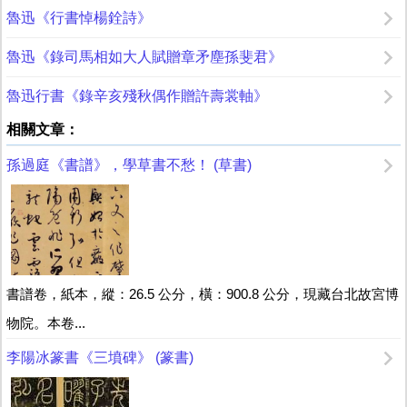
魯迅《行書悼楊銓詩》
魯迅《錄司馬相如大人賦贈章矛塵孫斐君》
魯迅行書《錄辛亥殘秋偶作贈許壽裳軸》
相關文章：
孫過庭《書譜》，學草書不愁！ (草書)
書譜卷，紙本，縱：26.5 公分，橫：900.8 公分，現藏台北故宮博
物院。本卷...
李陽冰篆書《三墳碑》 (篆書)