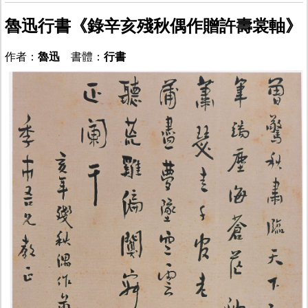
魯迅行書《錄辛亥殘秋偶作贈許壽裳軸》
作者：
魯迅
書體：
行書