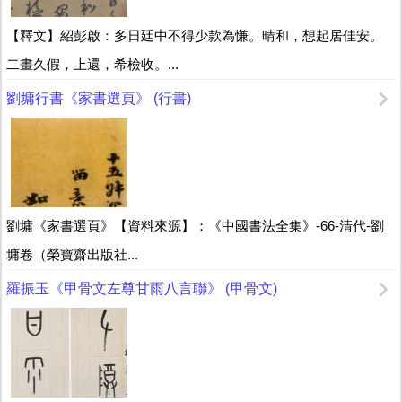
【釋文】紹彭啟：多日廷中不得少款為慊。晴和，想起居佳安。
二畫久假，上還，希檢收。...
劉墉行書《家書選頁》 (行書)
劉墉《家書選頁》【資料來源】：《中國書法全集》-66-清代-劉
墉卷（榮寶齋出版社...
羅振玉《甲骨文左尊甘雨八言聯》 (甲骨文)