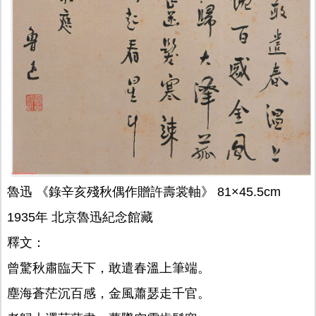
魯迅 《錄辛亥殘秋偶作贈許壽裳軸》 81×45.5cm
1935年 北京魯迅紀念館藏
釋文：
曾驚秋肅臨天下，敢遣春溫上筆端。
塵海蒼茫沉百感，金風蕭瑟走千官。