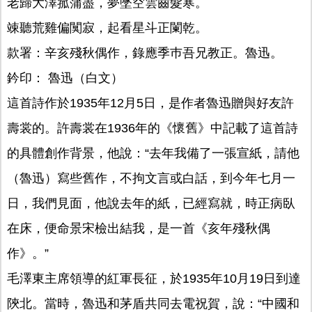
老歸大澤菰蒲盡，夢墜空雲齒髮寒。
竦聽荒雞偏闃寂，起看星斗正闌乾。
款署：辛亥殘秋偶作，錄應季巿吾兄教正。魯迅。
鈐印： 魯迅（白文）
這首詩作於1935年12月5日，是作者魯迅贈與好友許
壽裳的。許壽裳在1936年的《懷舊》中記載了這首詩
的具體創作背景，他說：“去年我備了一張宣紙，請他
（魯迅）寫些舊作，不拘文言或白話，到今年七月一
日，我們見面，他說去年的紙，已經寫就，時正病臥
在床，便命景宋檢出結我，是一首《亥年殘秋偶
作》。”
毛澤東主席領導的紅軍長征，於1935年10月19日到達
陝北。當時，魯迅和茅盾共同去電祝賀，說：“中國和