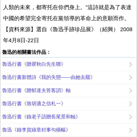
人類的未來，都寄托在你們身上。”這詩就是為了表達
中國的希望完全寄托在黨領導的革命上的意願而作。
【資料來源】選自《魯迅手跡珍品展》（紹興） 2008
年4月8日-22日
魯迅的相關書法作品：
魯迅行書《贈瞿秋白先生聯》
魯迅行書新體詩《我的失戀——由她去罷》
魯迅行書《贈郁達夫答客誚》軸
魯迅行書《致胡適之信札一》
魯迅行書《錄老子語贈長尾景和軸》
魯迅《錄李賀綠章封事句橫幅》