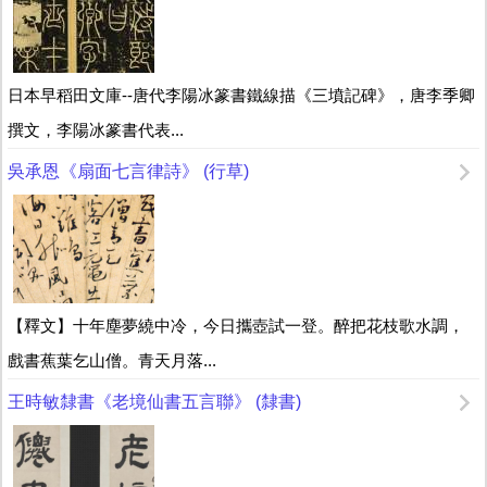
日本早稻田文庫--唐代李陽冰篆書鐵線描《三墳記碑》，唐李季卿
撰文，李陽冰篆書代表...
吳承恩《扇面七言律詩》 (行草)
【釋文】十年塵夢繞中冷，今日攜壺試一登。醉把花枝歌水調，
戲書蕉葉乞山僧。青天月落...
王時敏隸書《老境仙書五言聯》 (隸書)