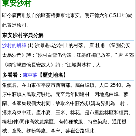
東安沙村
即今廣西壯族自治區蒼梧縣東北東安。明正德六年(1511年)於
此置巡檢司。
東安沙村字典分解
沙村的解釋
(1).沙灘邊或沙洲上的村落。 唐 杜甫 《留別公安
太易沙門》詩：“沙村白雪仍含凍，江縣紅梅已放春。” 唐 孟郊
《獨宿峴首憶長安故人》詩：“江城與沙村，人
多看看：
【歷史地名】
東中莊
集鎮名。在山東省平度市西南部。屬白埠鎮。人口 2540。為
原中莊鎮人民政府駐地。元至元年間建村，因地處白埠、蓼
蘭、崔家集幾個大村間，故取名中莊;後以溝為界劃為二村，
溝東為東中莊。產小麥、玉米、棉花。是市重點棉區和糧棗、
糧杜(仲)間作高效農業區。有特種被服、特整染織、通用機
械、童靴、麵粉等廠。李宋、蓼崔公路經此。