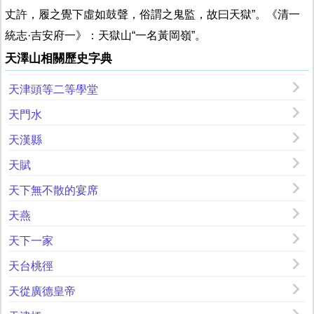
丈許，履之覺下虛如鼓聲，俗謂之鬼監，故曰天獄”。《清一
統志·吉安府一》：天獄山“一名黃岡嶺”。
天澤山相關歷史字典
天津頭等二等學堂
天門水
天漢縣
天賦
天下無不散的宴席
天燕
天下一家
天台桃徑
天從廣德皇帝