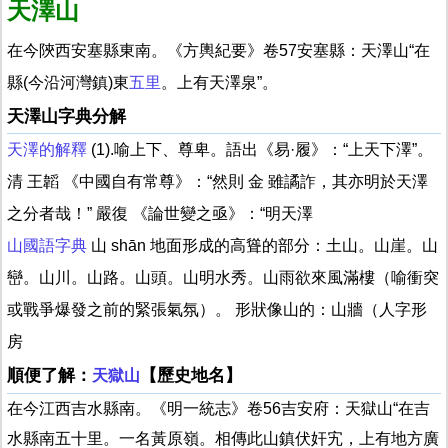
天澤山
在今陝西安塞縣東南。《方輿紀要》卷57安塞縣：天澤山“在
縣(今沿河灣鎮)東
五里
。上有天澤泉”。
天澤山字典分解
天澤的解釋
(1).喻上下、尊卑。語出《易·履》：“上天下澤”。
清 王韜 《中國自有常尊》：“然則 金 雖譎詐，其亦明於天澤
之分者哉！” 嚴復 《論世變之亟》：“明天澤
山國語字典
山 shān 地面形成的高聳的部分：土山。山崖。山
巒。山川。山路。山頭。山明水秀。山雨欲來風滿樓（喻衝突
或戰爭爆發之前的緊張氣氛）。 形狀像山的：山牆（人字形
房
順便了解：
【歷史地名】
天獄山
在今江西吉水縣南。《明一統志》卷56吉安府：天獄山“在吉
水縣南五十里。一名黃原嶺。相傳此山鎮伏奸宄，上有地方廣