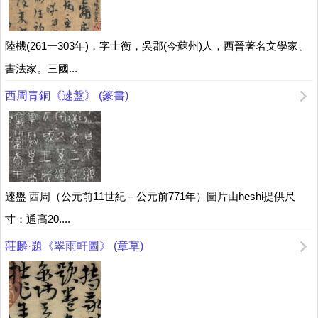
陸機(261一303年)，字士衡，吳郡(今蘇州)人，西晉著名文學家、
書法家。三國...
西周青銅《逨盤》 (篆書)
逨盤 西周（公元前11世紀－公元前771年）圖片由heshi提供尺
寸：通高20....
莊麟·題《翠雨軒圖》 (章草)