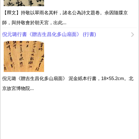
【釋文】持敬以翠雨名其軒，諸名公為詩文題卷。余因隨牒京
師，與持敬會於朝天宮，出此...
倪元璐行書《贈吉生昌化多山扇面》 (行書)
倪元璐《贈吉生昌化多山扇面》 泥金紙本行書，18×55.2cm。北
京故宮博物院...