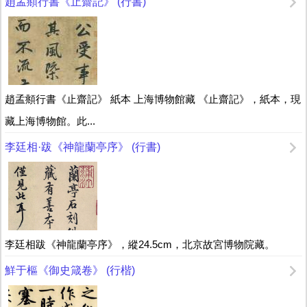
趙孟頫行書《止齋記》 (行書)
趙孟頫行書《止齋記》 紙本 上海博物館藏 《止齋記》，紙本，現
藏上海博物館。此...
李廷相·跋《神龍蘭亭序》 (行書)
李廷相跋《神龍蘭亭序》，縱24.5cm，北京故宮博物院藏。
鮮于樞《御史箴卷》 (行楷)