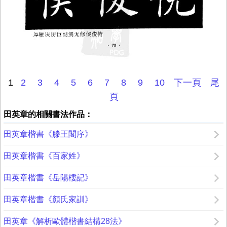
1
2
3
4
5
6
7
8
9
10
下一頁
尾
頁
田英章的相關書法作品：
田英章楷書《滕王閣序》
田英章楷書《百家姓》
田英章楷書《岳陽樓記》
田英章楷書《顏氏家訓》
田英章《解析歐體楷書結構28法》