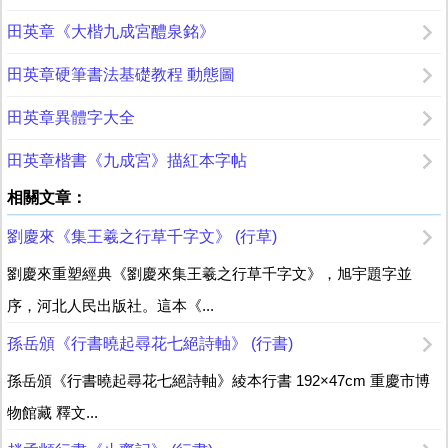
田英章《大楷九成宮醴泉銘》
田英章硬筆書法基礎教程 動態圖
田英章異體字大全
田英章楷書《九成宮》描紅本字帖
相關文章：
劉慶來《集王羲之行草千字文》 (行草)
劉慶來重塑經典《劉慶來集王羲之行草千字文》，旭宇題字並
序，河北人民出版社。這本《...
孫岳頒《行書曉起尋花七絕詩軸》 (行書)
孫岳頒《行書曉起尋花七絕詩軸》綾本行書 192×47cm 重慶市博
物館藏 釋文...