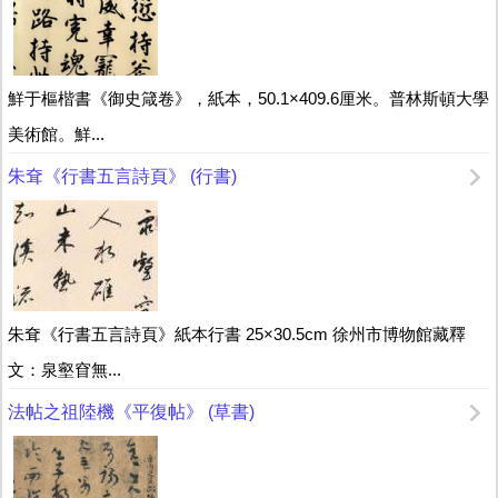
鮮于樞楷書《御史箴卷》，紙本，50.1×409.6厘米。普林斯頓大學
美術館。鮮...
朱耷《行書五言詩頁》 (行書)
朱耷《行書五言詩頁》紙本行書 25×30.5cm 徐州市博物館藏釋
文：泉壑窅無...
法帖之祖陸機《平復帖》 (草書)