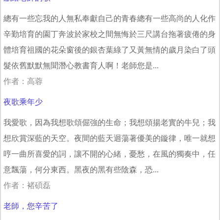
總有一些忘我的人無私奉獻自己的青春總有一些高尚的人化作
辛勤培育的園丁奔波於家校之間無悔於三尺講台拖著疲倦的身
體培育祖國的花朵窗後的銀杏葉綠了又黃無情的歲月染白了頭
髮依舊默默無聞潛心教書育人啊！老師您是...
作者：高蓉
夜歌乘年少
我愛歌，因為我想歌頌倔強的生命；我想頌揚老實的牛兒；我
想欣賞深藍的天空。夜間的藍天迴蕩著優美的鏇律，唯一就想
哼一曲所喜愛的詞，讓不開的心緒，憂愁，在風的獨奏中，任
意飄蕩，何分東西。黑夜的黑有些陰森，恐...
作者：褚碩磊
老師，您辛苦了