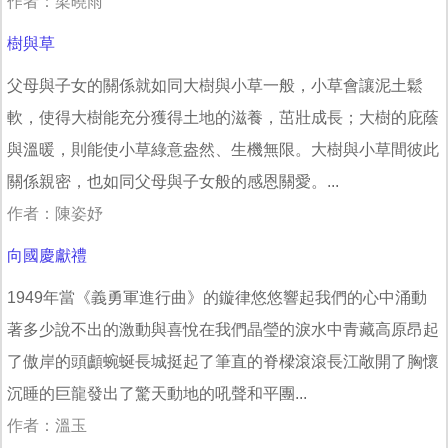
作者：梁曉雨
樹與草
父母與子女的關係就如同大樹與小草一般，小草會讓泥土鬆
軟，使得大樹能充分獲得土地的滋養，茁壯成長；大樹的庇蔭
與溫暖，則能使小草綠意盎然、生機無限。大樹與小草間彼此
關係親密，也如同父母與子女般的感恩關愛。...
作者：陳姿妤
向國慶獻禮
1949年當《義勇軍進行曲》的鏇律悠悠響起我們的心中涌動
著多少說不出的激動與喜悅在我們晶瑩的淚水中青藏高原昂起
了傲岸的頭顱蜿蜒長城挺起了筆直的脊樑滾滾長江敞開了胸懷
沉睡的巨龍發出了驚天動地的吼聲和平團...
作者：溫玉