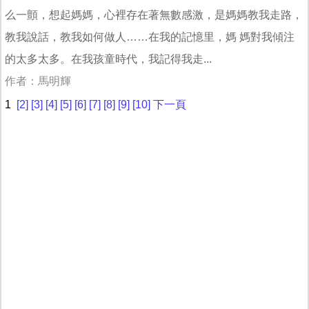
么一顫，想起媽媽，心裡存在著無數感激，是媽媽教我走路，
教我說話，教我如何做人……在我的記憶里，媽 媽對我傾注
的太多太多。在我孩童時代，我記得我走...
作者：馬明輝
1
[2]
[3]
[4]
[5]
[6]
[7]
[8]
[9]
[10]
下一頁