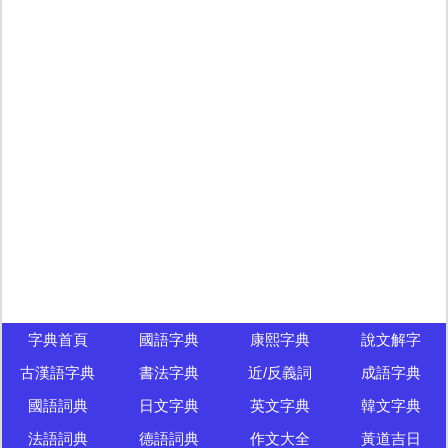
字典首頁
國語字典
康熙字典
說文解字
古漢語字典
書法字典
近/反義詞
成語字典
國語詞典
日文字典
英文字典
韓文字典
法語詞典
德語詞典
作文大全
黃道吉日