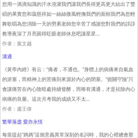
您用一滴滴知識的汗水澆灌我們讓我們長得更高更大結出了豐
碩的果實您和藹慈祥如一絲絲微風輕撫我們的面頰我們為您輕
舞歌唱為您消除一天的勞累老師您辛苦了感謝您對我們的諄諄
教導夜深了月亮困得眨眼老師休息吧讓星星...
作者：黨文越
溝通
《黃帝內經》有云：“痛者，不通也。”身體上的病痛來自氣血
的淤塞，而精神上的苦痛則來源於內心的閉塞。“扼關守險”只
會讓痛苦在內心陰暗處持續發酵，而唯有溝通，才是祛除內心
病痛的良藥。這次月考我的成績又不太...
作者：盧王偉
繁華落盡 愛亦永恆
每當提起“媽媽”這個意義異常深刻的名詞時，我的心裡總會那