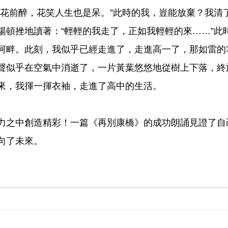
問花前醉，花笑人生也是呆。”此時的我，豈能放棄？我清
揚頓挫地讀著：“輕輕的我走了，正如我輕輕的來……”此
河畔。此刻，我似乎已經走進了，走進高一了，那如雷的
聲似乎在空氣中消逝了，一片黃葉悠悠地從樹上下落，終
來，我揮一揮衣袖，走進了高中的生活。
力之中創造精彩！一篇《再別康橋》的成功朗誦見證了自
向了未來。