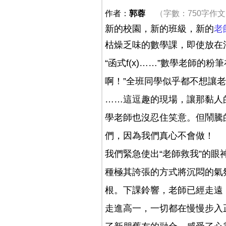
作者：
郭蓉
（字數：750字作
新的校園，新的班級，新的
老
枯燥乏味的數學課，即使放在
“函式f(x)……”數學老師
啊！”全班同學似乎都不想讓老
……這逗趣的現場，讓那黏人
學老師也沒忍住笑意。但鬧騰
們，因為我們真心不會做！
我們緊急使出“老師救我”的眼
種極其誇張的方式將沉悶的氣
根。下課鈴響，老師已經走遠
走進高一，一切都在慢慢步入