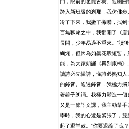
門，眼前的蔥蘢古樹、通幽曲
跨入新班級的剎那，我仿佛步
冷了下來，我撇了撇嘴，找到
百無聊賴之中，我翻開了《唐
長開，少年易過不重來。”讀
絢爛，但因為如曇花般短暫，
能，為大家朗誦《再別康橋》
讀詩必先懂詩，懂詩必熟知人
的錄音。通過錄音，我極力揣
著鏡子朗誦。我極力塑造一個
又是一節語文課，我主動舉手
學時，我的心還是緊張了，雙
起了退堂鼓。“你要退縮了么