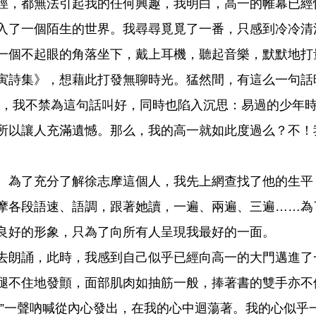
徑，都無法引起我的任何興趣，我明白，高一的帷幕已經
入了一個陌生的世界。我尋尋覓覓了一番，只感到冷冷清
一個不起眼的角落坐下，戴上耳機，聽起音樂，默默地打
寅詩集》，想藉此打發無聊時光。猛然間，有這么一句話
後，我不禁為這句話叫好，同時也陷入沉思：易過的少年
所以讓人充滿遺憾。那么，我的高一就如此度過么？不！
。
。為了充分了解徐志摩這個人，我先上網查找了他的生平
摩各段語速、語調，跟著她讀，一遍、兩遍、三遍……為
良好的形象，只為了向所有人呈現我最好的一面。
去朗誦，此時，我感到自己似乎已經向高一的大門邁進了
腿不住地發顫，面部肌肉如抽筋一般，捧著書的雙手亦不
？”一聲吶喊從內心發出，在我的心中迴蕩著。我的心似乎