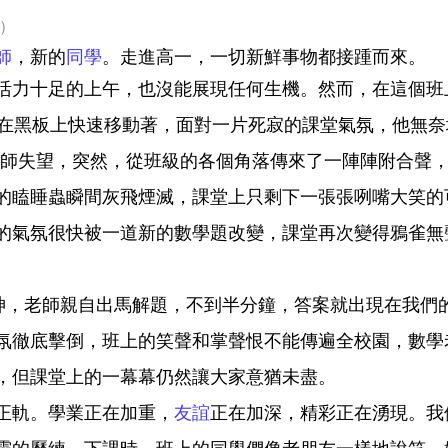
文）
師
，新的
同學
。走進高一，一切新鮮事物都接踵而來。
活力十足的上午，也沒能展現任何生機。然而，在這個班
的粉筆在黑板上快速移動著，面對一片死寂的課堂氣氛，他無
師失望，突然，從班級的各個角落傳來了一陣陣附合聲，“對
的瞌睡蟲瞬間灰飛煙滅，課堂上只剩下一張張咧嘴大笑的
的氣氛很快被一道新的數學題改變，課堂再次變得鴉雀無
神，老師親自出馬解題，不到半分鐘，答案就出現在我們的
氛徹底擊倒，班上的笑聲和掌聲恨不能傳遍全校園，數學
，但課堂上的一幕幕仍然讓大家意猶未盡。
正軌。學業正在加重，
友誼
正在加深，精彩正在湧現。我