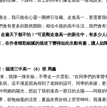
靈的歷練。下課時，班上的同學們像老朋友一樣地說笑、
過去，我只能在心靈一隅將它珍藏。走進高一，更需要我
們會有更多的豁然開朗；相信今後的高中生活，我們會有
，走遍天下都不怕！”可是剛走進高一的新生中，有多少人
課，在作者精彩細膩的描述下變得如此生動有趣，讓人如
：福清三中高一（6）班 周鑫
的來，我揮一揮衣袖，不帶走一片雲彩。”在同學們的掌聲
名狀。這不僅是因為得到了老師的認可、同學的表揚，更
外明媚的陽光，想起了我初進高一那日的太陽——同樣的
季，卻無絲毫的涼意，夏蟲依舊於樹上苦苦呻吟。我邁著