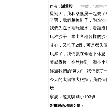
作者：
謝董毅
（字數：400字
星期天，我和柴嘉昊一起去了
了票，我們脫掉鞋子，跑進沙
我們先在水裡玩潑水，看誰潑
玩堆沙子，拿出各種各樣的沙
甘心，又堆了2個，可是都失
玩累了，我們就在傘蓬下休息
著感覺摸，突然摸到一顆小小
經過我們的“努力”，我們摸了
今天的太陽很大很辣，我們個
玩！
寧波邱隘實驗國小103班
謝董毅的相關文章：