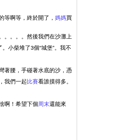
的等啊等，終於開了，
媽媽
買
。。。。。然後我們在沙灘上
。小柴堆了3個“城堡”。我不
彎著腰，手碰著水底的沙，憑
，我們一起
比賽
看誰摸得多。
捨啊！希望下個
周末
還能來