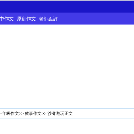
中作文
原創作文
老師點評
一年級作文
>>
敘事作文
>> 沙灘遊玩正文