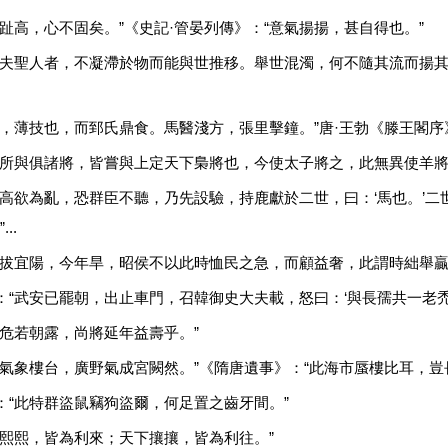
趾高，心不固矣。”《史記·管晏列傳》：“意氣揚揚，甚自得也。”
“夫聖人者，不凝滯於物而能與世推移。舉世混濁，何不隨其流而揚其
削，薄技也，而郅氏鼎食。馬醫淺方，張里擊鐘。”唐·王勃《滕王閣序
子所與俱諸將，皆嘗與上定天下梟將也，今使太子將之，此無異使羊將
趙高欲為亂，恐群臣不聽，乃先設驗，持鹿獻於二世，曰：‘馬也。’二
..
秦拔宜陽，今年旱，昭侯不以此時恤民之急，而顧益奢，此謂時絀舉贏
：“武安已罷朝，出止車門，召韓御史大夫載，怒曰：‘與長孺共一老禿
之危若朝露，尚將延年益壽乎。”
蜃氣象樓台，廣野氣成宮闕然。”《隋唐遺事》：“此海市蜃樓比耳，豈
：“此特群盜鼠竊狗盜爾，何足置之齒牙間。”
下熙熙，皆為利來；天下攘攘，皆為利往。”