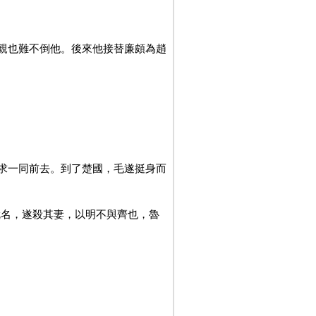
親也難不倒他。後來他接替廉頗為趙
求一同前去。到了楚國，毛遂挺身而
就名，遂殺其妻，以明不與齊也，魯