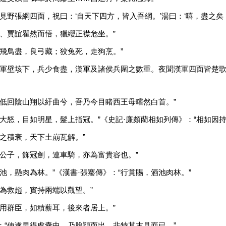
見野張網四面，祝曰：‘自天下四方，皆入吾網。’湯曰：‘嘻，盡之矣！
忠、賈誼瞿然而悟，獵纓正襟危坐。”
“飛鳥盡，良弓藏；狡兔死，走狗烹。”
王軍壁垓下，兵少食盡，漢軍及諸侯兵圍之數重。夜聞漢軍四面皆楚歌
“低回陰山翔以紆曲兮，吾乃今目睹西王母曤然白首。”
之大怒，目如明星，髮上指冠。”《史記·廉頗藺相如列傳》：“相如因
秦之積衰，天下土崩瓦解。”
閒公子，飾冠劍，連車騎，亦為富貴容也。”
池，懸肉為林。”《漢書·張騫傳》：“行賞賜，酒池肉林。”
名為救趙，實持兩端以觀望。”
下用群臣，如積薪耳，後來者居上。”
：“使遂早得處囊中，乃脫穎而出，非特其末見而已。”