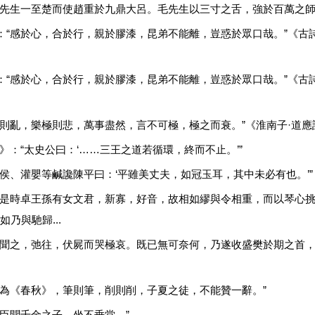
毛先生一至楚而使趙重於九鼎大呂。毛先生以三寸之舌，強於百萬之師
：“感於心，合於行，親於膠漆，昆弟不能離，豈惑於眾口哉。”《古詩
：“感於心，合於行，親於膠漆，昆弟不能離，豈惑於眾口哉。”《古詩
極則亂，樂極則悲，萬事盡然，言不可極，極之而衰。”《淮南子·道應
》：“太史公曰：‘……三王之道若循環，終而不止。’”
絳侯、灌嬰等鹹讒陳平曰：‘平雖美丈夫，如冠玉耳，其中未必有也。’”
“是時卓王孫有女文君，新寡，好音，故相如繆與令相重，而以琴心
乃與馳歸...
子聞之，弛往，伏屍而哭極哀。既已無可奈何，乃遂收盛樊於期之首，函
於為《春秋》，筆則筆，削則削，子夏之徒，不能贊一辭。”
“臣聞千金之子，坐不垂堂。”