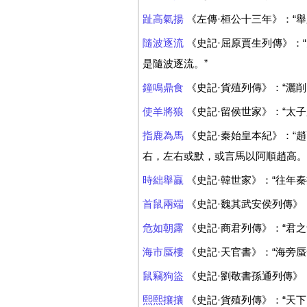
趾高氣揚
《左傳·桓公十三年》：“舉
隨波逐流
《史記·屈原賈生列傳》：
是隨波逐流。”
鐘鳴鼎食
《史記·貨殖列傳》：“灑
使羊將狼
《史記·留侯世家》：“太
指鹿為馬
《史記·秦始皇本紀》：“
右，左右或默，或言馬以阿順趙高。”.
時絀舉贏
《史記·韓世家》：“往年
首鼠兩端
《史記·魏其武安侯列傳》
危如朝露
《史記·商君列傳》：“君
海市蜃樓
《史記·天官書》：“海旁
鼠竊狗盜
《史記·劉敬書孫通列傳》
熙熙攘攘
《史記·貨殖列傳》：“天