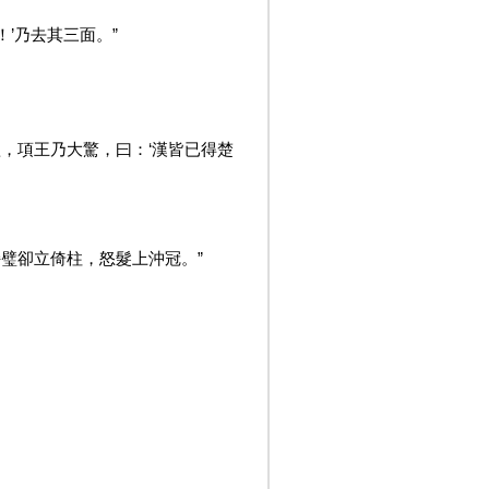
’乃去其三面。”
，項王乃大驚，曰：‘漢皆已得楚
持璧卻立倚柱，怒髮上沖冠。”