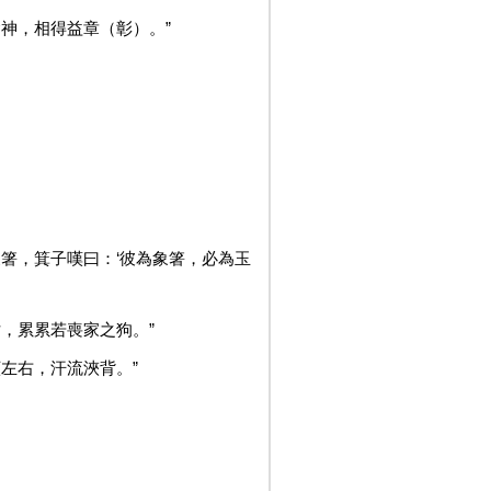
會神，相得益章（彰）。”
象箸，箕子嘆曰：‘彼為象箸，必為玉
，累累若喪家之狗。”
左右，汗流浹背。”