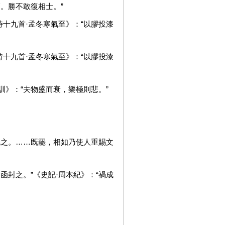
。勝不敢復相士。”
十九首·孟冬寒氣至》：“以膠投漆
十九首·孟冬寒氣至》：“以膠投漆
訓》：“夫物盛而衰，樂極則悲。”
挑之。……既罷，相如乃使人重賜文
封之。”《史記·周本紀》：“禍成