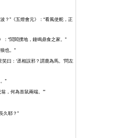
波？”《五燈會元》：“看風使舵，正
》：“閭閻撲地，鐘鳴鼎食之家。”
狼也。”
世笑曰：‘丞相誤邪？謂鹿為馬。’問左
。”
翁，何為首鼠兩端。’”
長久耶？”