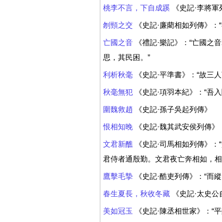
桃李不言，下自成蹊
《史記·李將軍
刎頸之交
《史記·廉藺相如列傳》：
亡國之音
《禮記·樂記》：“亡國之
思，其民困。”
利析秋毫
《史記·平準書》：“故三人
秋毫無犯
《史記·項羽本紀》：“吾
圍魏救趙
《史記·孫子吳起列傳》
恨相知晚
《史記·魏其武安侯列傳》
文君新醮
《史記·司馬相如列傳》：
君侍者通殷勤。文君夜亡奔相如，相如
鷹擊毛摯
《史記·酷吏列傳》：“而縱
春生夏長，秋收冬藏
《史記·太史公
美如冠玉
《史記·陳丞相世家》：“