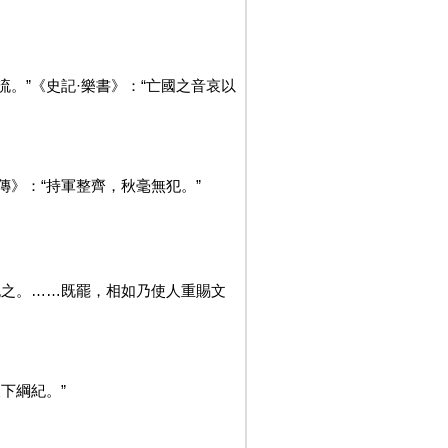
。”《史記·樂書》：“亡國之音哀以
傳》：“持軍整齊，秋毫無犯。”
挑之。……既罷，相如乃使人重賜文
下綱紀。”