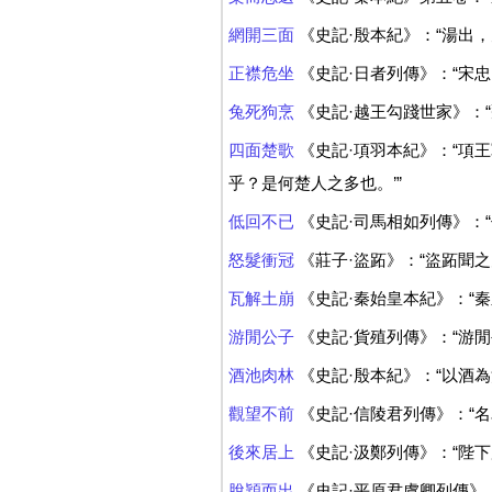
網開三面
《史記·殷本紀》：“湯出，
正襟危坐
《史記·日者列傳》：“宋
兔死狗烹
《史記·越王勾踐世家》：
四面楚歌
《史記·項羽本紀》：“項
乎？是何楚人之多也。’”
低回不已
《史記·司馬相如列傳》：
怒髮衝冠
《莊子·盜跖》：“盜跖聞
瓦解土崩
《史記·秦始皇本紀》：“
游閒公子
《史記·貨殖列傳》：“游
酒池肉林
《史記·殷本紀》：“以酒為
觀望不前
《史記·信陵君列傳》：“
後來居上
《史記·汲鄭列傳》：“陛
脫穎而出
《史記·平原君虞卿列傳》