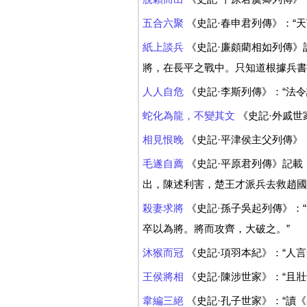
五合六聚
《史記·春申君列傳》：“
紙上談兵
《史記·廉頗藺相如列傳》
將，在長平之戰中。只知道根據兵書辦
人人自危
《史記·李斯列傳》：“法
蛇化為龍，不變其文
《史記·外戚世
相見恨晚
《史記·平津侯主父列傳》：
毛遂自薦
《史記·平原君列傳》記載
出，陳述利害，楚王才派兵去救趙國
殺妻求將
《史記·孫子吳起列傳》：
卒以為將。將而攻齊，大破之。”
沐猴而冠
《史記·項羽本紀》：“人
王侯將相
《史記·陳涉世家》：“且
韋編三絕
《史記·孔子世家》：“讀《