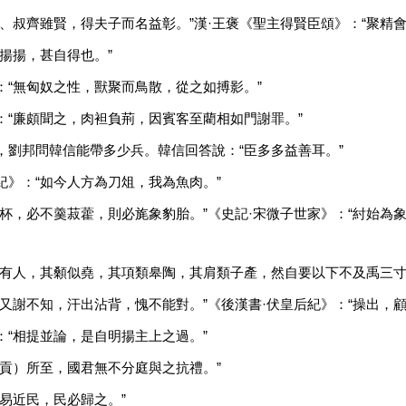
夷、叔齊雖賢，得夫子而名益彰。”漢·王褒《聖主得賢臣頌》：“聚精
揚揚，甚自得也。”
：“無匈奴之性，獸聚而鳥散，從之如搏影。”
：“廉頗聞之，肉袒負荊，因賓客至藺相如門謝罪。”
，劉邦問韓信能帶多少兵。韓信回答說：“臣多多益善耳。”
紀》：“如今人方為刀俎，我為魚肉。”
玉杯，必不羹菽藿，則必旄象豹胎。”《史記·宋微子世家》：“紂始為
門有人，其顙似堯，其項類皋陶，其肩類子產，然自要以下不及禹三寸
勃又謝不知，汗出沾背，愧不能對。”《後漢書·伏皇后紀》：“操出，顧
：“相提並論，是自明揚主上之過。”
子貢）所至，國君無不分庭與之抗禮。”
易近民，民必歸之。”