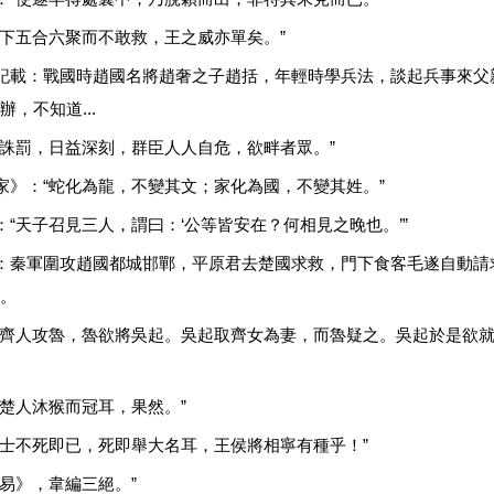
天下五合六聚而不敢救，王之威亦單矣。”
記載：戰國時趙國名將趙奢之子趙括，年輕時學兵法，談起兵事來父
，不知道...
令誅罰，日益深刻，群臣人人自危，欲畔者眾。”
家》：“蛇化為龍，不變其文；家化為國，不變其姓。”
“天子召見三人，謂曰：‘公等皆安在？何相見之晚也。’”
：秦軍圍攻趙國都城邯鄲，平原君去楚國求救，門下食客毛遂自動請
。
“齊人攻魯，魯欲將吳起。吳起取齊女為妻，而魯疑之。吳起於是欲
言楚人沐猴而冠耳，果然。”
壯士不死即已，死即舉大名耳，王侯將相寧有種乎！”
易》，韋編三絕。”