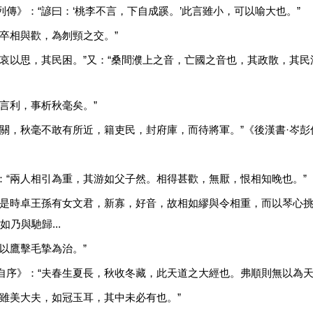
列傳》：“諺曰：‘桃李不言，下自成蹊。’此言雖小，可以喻大也。”
“卒相與歡，為刎頸之交。”
音哀以思，其民困。”又：“桑間濮上之音，亡國之音也，其政散，其民流
言利，事析秋毫矣。”
入關，秋毫不敢有所近，籍吏民，封府庫，而待將軍。”《後漢書·岑彭
：“兩人相引為重，其游如父子然。相得甚歡，無厭，恨相知晚也。”
“是時卓王孫有女文君，新寡，好音，故相如繆與令相重，而以琴心
乃與馳歸...
以鷹擊毛摯為治。”
自序》：“夫春生夏長，秋收冬藏，此天道之大經也。弗順則無以為天
平雖美大夫，如冠玉耳，其中未必有也。”