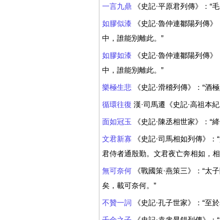
一言九鼎
《史記·平原君列傳》：“
如膠似漆
《史記·魯仲連鄒陽列傳》
中，誰能別離此。”
如膠如漆
《史記·魯仲連鄒陽列傳》
中，誰能別離此。”
樂極生悲
《史記·滑稽列傳》：“酒
循環往復
漢·司馬遷《史記·高祖本紀
面如冠玉
《史記·陳丞相世家》：“
文君新寡
《史記·司馬相如列傳》：
君侍者通殷勤。文君夜亡奔相如，相如
無可奈何
《戰國策·燕策三》：“太
矣，載可奈何。”
不贊一詞
《史記·孔子世家》：“至
千金之子
《史記·袁盎晁錯列傳》：