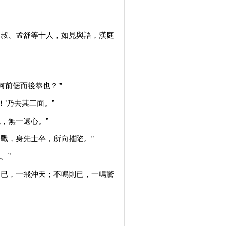
田叔、孟舒等十人，如見與語，漢庭
何前倨而後恭也？’”
’乃去其三面。”
，無一還心。”
每戰，身先士卒，所向摧陷。”
。”
則已，一飛沖天；不鳴則已，一鳴驚