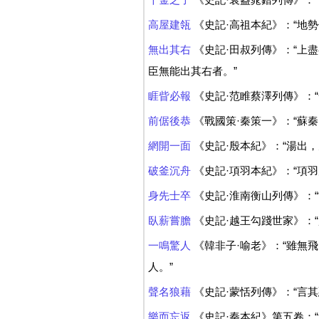
高屋建瓴
《史記·高祖本紀》：“地
無出其右
《史記·田叔列傳》：“上
臣無能出其右者。”
睚眥必報
《史記·范睢蔡澤列傳》：
前倨後恭
《戰國策·秦策一》：“蘇秦
網開一面
《史記·殷本紀》：“湯出，
破釜沉舟
《史記·項羽本紀》：“項
身先士卒
《史記·淮南衡山列傳》：
臥薪嘗膽
《史記·越王勾踐世家》：
一鳴驚人
《韓非子·喻老》：“雖無
人。”
聲名狼藉
《史記·蒙恬列傳》：“言
樂而忘返
《史記·秦本紀》第五卷：