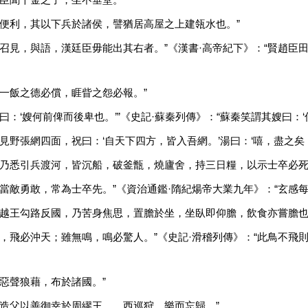
勢便利，其以下兵於諸侯，譬猶居高屋之上建瓴水也。”
盡召見，與語，漢廷臣毋能出其右者。”《漢書·高帝紀下》：“賢趙臣
“一飯之德必償，睚眥之怨必報。”
曰：‘嫂何前俾而後卑也。’”《史記·蘇秦列傳》：“蘇秦笑謂其嫂曰：‘
見野張網四面，祝曰：‘自天下四方，皆入吾網。’湯曰：‘嘻，盡之矣！
羽乃悉引兵渡河，皆沉船，破釜甑，燒廬舍，持三日糧，以示士卒必死
“當敵勇敢，常為士卒先。”《資治通鑑·隋紀煬帝大業九年》：“玄感
“越王勾路反國，乃苦身焦思，置膽於坐，坐臥即仰膽，飲食亦嘗膽也
飛，飛必沖天；雖無鳴，鳴必驚人。”《史記·滑稽列傳》：“此鳥不飛
其惡聲狼藉，布於諸國。”
“造父以善御幸於周繆王……西巡狩，樂而忘歸。”