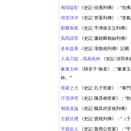
相得益彰
《史記·伯夷列傳》：“伯
得意洋洋
《史記·管晏列傳》：“意氣
獸聚鳥散
《史記·平津侯主父列傳》
負荊請罪
《史記·廉頗藺相如列傳》
多多益善
《史記·淮陰侯列傳》記載
人為刀俎，我為魚肉
《史記·項羽本
象箸玉杯
《韓非子·喻老》：“象箸
杯。’”
喪家之犬
《史記·孔子世家》：“東
汗流浹背
《史記·陳丞相世家》：“
相提並論
《史記·魏其武安侯列傳》
分庭抗禮
《史記·貨殖列傳》：“（
平易近人
《史記·魯周公世家》：“平