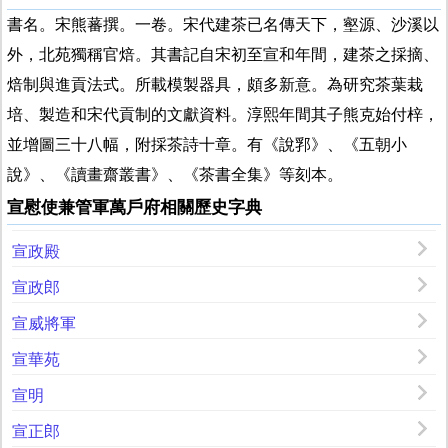
書名。宋熊蕃撰。一卷。宋代建茶已名傳天下，壑源、沙溪以
外，北苑獨稱官焙。其書記自宋初至宣和年間，建茶之採摘、
焙制與進貢法式。所載模製器具，頗多新意。為研究茶葉栽
培、製造和宋代貢制的文獻資料。淳熙年間其子熊克始付梓，
並增圖三十八幅，附採茶詩十章。有《說郛》、《五朝小
說》、《讀畫齋叢書》、《茶書全集》等刻本。
宣慰使兼管軍萬戶府相關歷史字典
宣政殿
宣政郎
宣威將軍
宣華苑
宣明
宣正郎