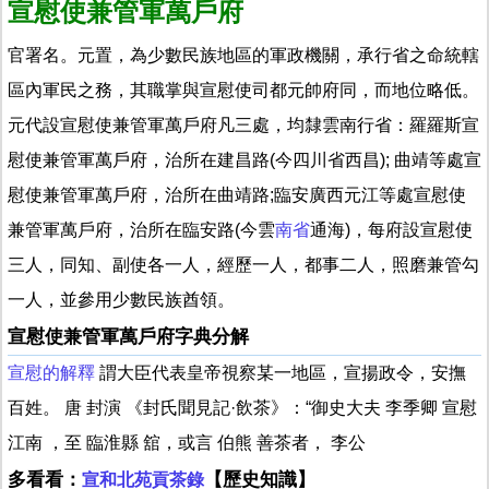
宣慰使兼管軍萬戶府
官署名。元置，為少數民族地區的軍政機關，承行省之命統轄
區內軍民之務，其職掌與宣慰使司都元帥府同，而地位略低。
元代設宣慰使兼管軍萬戶府凡三處，均隸雲南行省：羅羅斯宣
慰使兼管軍萬戶府，治所在建昌路(今四川省西昌); 曲靖等處宣
慰使兼管軍萬戶府，治所在曲靖路;臨安廣西元江等處宣慰使
兼管軍萬戶府，治所在臨安路(今雲
南省
通海)，每府設宣慰使
三人，同知、副使各一人，經歷一人，都事二人，照磨兼管勾
一人，並參用少數民族酋領。
宣慰使兼管軍萬戶府字典分解
宣慰的解釋
謂大臣代表皇帝視察某一地區，宣揚政令，安撫
百姓。 唐 封演 《封氏聞見記·飲茶》：“御史大夫 李季卿 宣慰
江南 ，至 臨淮縣 舘，或言 伯熊 善茶者， 李公
多看看：
【歷史知識】
宣和北苑貢茶錄