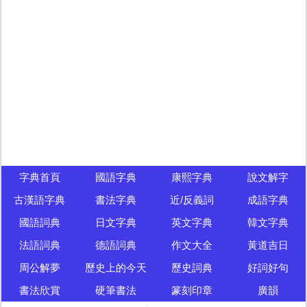
字典首頁
國語字典
康熙字典
說文解字
古漢語字典
書法字典
近/反義詞
成語字典
國語詞典
日文字典
英文字典
韓文字典
法語詞典
德語詞典
作文大全
黃道吉日
周公解夢
歷史上的今天
歷史詞典
好詞好句
書法欣賞
硬筆書法
篆刻印章
廣韻