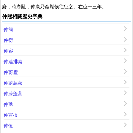
廢，時序亂，仲康乃命胤侯往征之。在位十三年。
仲熊相關歷史字典
仲簡
仲衍
仲容
仲連排秦
仲蔚廬
仲蔚蒿萊
仲蔚蓬蒿
仲虺
仲宣樓
仲恆