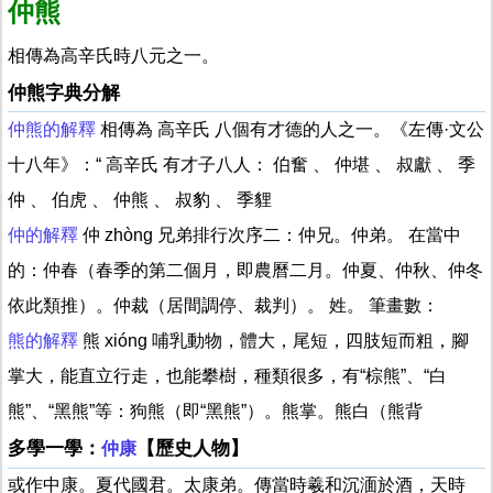
仲熊
相傳為高辛氏時八元之一。
仲熊字典分解
仲熊的解釋
相傳為 高辛氏 八個有才德的人之一。《左傳·文公
十八年》：“ 高辛氏 有才子八人： 伯奮 、 仲堪 、 叔獻 、 季
仲 、 伯虎 、 仲熊 、 叔豹 、 季貍
仲的解釋
仲 zhòng 兄弟排行次序二：仲兄。仲弟。 在當中
的：仲春（春季的第二個月，即農曆二月。仲夏、仲秋、仲冬
依此類推）。仲裁（居間調停、裁判）。 姓。 筆畫數：
熊的解釋
熊 xióng 哺乳動物，體大，尾短，四肢短而粗，腳
掌大，能直立行走，也能攀樹，種類很多，有“棕熊”、“白
熊”、“黑熊”等：狗熊（即“黑熊”）。熊掌。熊白（熊背
多學一學：
【歷史人物】
仲康
或作中康。夏代國君。太康弟。傳當時羲和沉湎於酒，天時