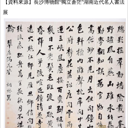
【資料來源】長沙博物館“獨立蒼茫”湖南近代名人書法
展