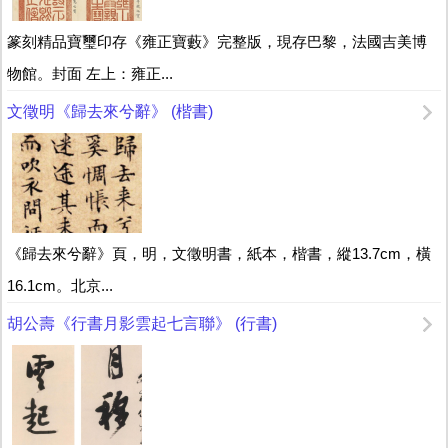
篆刻精品寶璽印存《雍正寶藪》完整版，現存巴黎，法國吉美博
物館。封面 左上：雍正...
文徵明《歸去來兮辭》 (楷書)
《歸去來兮辭》頁，明，文徵明書，紙本，楷書，縱13.7cm，橫
16.1cm。北京...
胡公壽《行書月影雲起七言聯》 (行書)