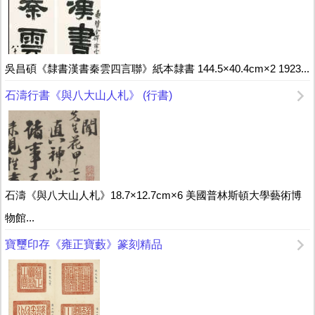
吳昌碩《隸書漢書秦雲四言聯》紙本隸書 144.5×40.4cm×2 1923...
石濤行書《與八大山人札》 (行書)
石濤《與八大山人札》18.7×12.7cm×6 美國普林斯頓大學藝術博
物館...
寶璽印存《雍正寶藪》篆刻精品