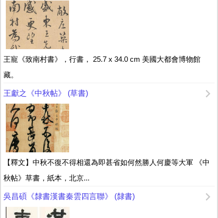
王寵《致南村書》，行書， 25.7 x 34.0 cm 美國大都會博物館
藏。
王獻之《中秋帖》 (草書)
【釋文】中秋不復不得相還為即甚省如何然勝人何慶等大軍 《中
秋帖》草書，紙本，北京...
吳昌碩《隸書漢書秦雲四言聯》 (隸書)