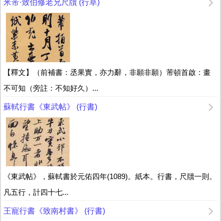
米芾·致伯修老兄尺牘 (行草)
【釋文】（前補書：丞果實，亦力辭，非願非願）芾頓首啟：畫
不可知（旁註：不知好久）...
蘇軾行書《東武帖》 (行書)
《東武帖》，蘇軾書於元佑四年(1089)。紙本。行書，尺牘一則。
凡五行，計四十七...
王寵行書《致南村書》 (行書)