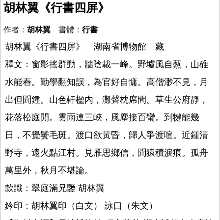
胡林翼《行書四屏》
作者：
胡林翼
書體：
行書
胡林翼《行書四屏》 湖南省博物館 藏
釋文：窗影搖群動，牆陰載一峰。野壚風自爇，山碓
水能舂。勤學翻知誤，為官好自慵。高僧渺不見，月
出但聞鍾。山色軒楹內，灘聲枕席間。草生公府靜，
花落松庭閒。雲雨連三峽，風塵接百蠻。到犍能幾
日，不覺鬢毛斑。渡口欲黃昏，歸人爭渡喧。近鍾清
野寺，遠火點江村。見雁思鄉信，聞猿積淚痕。孤舟
萬里外，秋月不堪論。
款識：翠庭滿兄鑒 胡林翼
鈐印：胡林翼印（白文） 詠口（朱文）