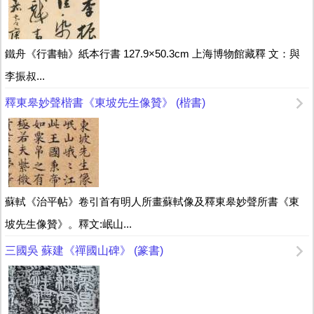
鐵舟《行書軸》紙本行書 127.9×50.3cm 上海博物館藏釋 文：與
李振叔...
釋東皋妙聲楷書《東坡先生像贊》 (楷書)
蘇軾《治平帖》卷引首有明人所畫蘇軾像及釋東皋妙聲所書《東
坡先生像贊》。釋文:岷山...
三國吳 蘇建《禪國山碑》 (篆書)