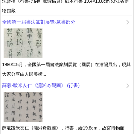
沈曾植《行書批豹軒虎詩稿頁》紙本行書 19.4×13.8cm 浙江省博
物館藏 ...
全國第一屆書法篆刻展覽-篆書部分
1980年5月，全國第一屆書法篆刻展覽（國展）在瀋陽展出，現與
大家分享由人民美術...
薛羲·跋米友仁《瀟湘奇觀圖》 (行書)
薛羲跋米友仁《瀟湘奇觀圖》，行書，縱19.8cm，故宮博物館