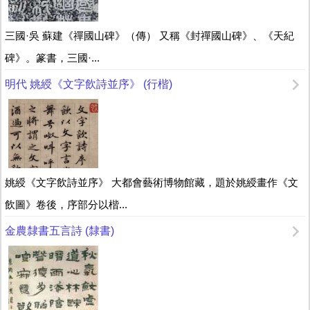
三國·吳 蘇建《禪國山碑》（傳） 又稱《封禪國山碑》、《天紀
碑》。篆書，三國·...
明代 姚綬《文字飲詩並序》 (行楷)
姚綬《文字飲詩並序》 大都會藝術博物館藏，題於姚綬畫作《文
飲圖》卷後，序部分以楷...
金農隸書五言詩 (隸書)