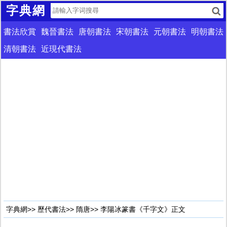
字典網
書法欣賞
魏晉書法
唐朝書法
宋朝書法
元朝書法
明朝書法
清朝書法
近現代書法
字典網
>>
歷代書法
>>
隋唐
>> 李陽冰篆書《千字文》正文