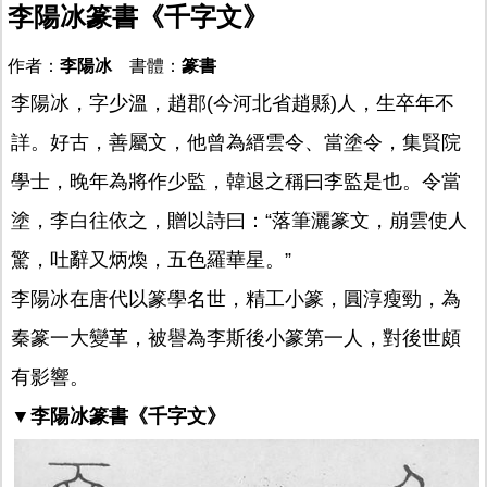
李陽冰篆書《千字文》
作者：
李陽冰
書體：
篆書
李陽冰，字少溫，趙郡(今河北省趙縣)人，生卒年不
詳。好古，善屬文，他曾為縉雲令、當塗令，集賢院
學士，晚年為將作少監，韓退之稱曰李監是也。令當
塗，李白往依之，贈以詩曰：“落筆灑篆文，崩雲使人
驚，吐辭又炳煥，五色羅華星。”
李陽冰在唐代以篆學名世，精工小篆，圓淳瘦勁，為
秦篆一大變革，被譽為李斯後小篆第一人，對後世頗
有影響。
▼李陽冰篆書《千字文》