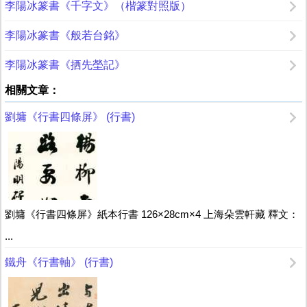
李陽冰篆書《千字文》（楷篆對照版）
李陽冰篆書《般若台銘》
李陽冰篆書《拪先塋記》
相關文章：
劉墉《行書四條屏》 (行書)
劉墉《行書四條屏》紙本行書 126×28cm×4 上海朵雲軒藏 釋文：
...
鐵舟《行書軸》 (行書)