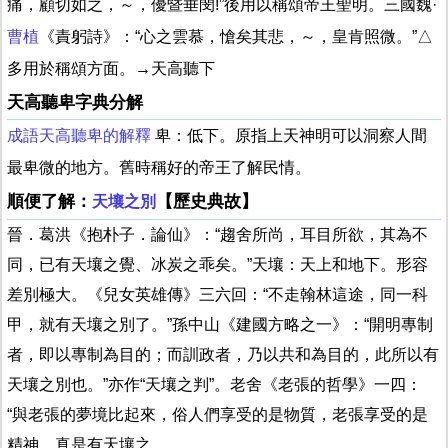
痛，顧切如之，～，優暨垂閔!”後用以稱頌帝王聖明。三國魏·
曹植
《責躬詩》：“心之雲慕，愴矣其悲，～，皇肯照微。”△
多用於稱頌方面。→天高聽下
天高聽卑字典分解
成語天高聽卑的解釋
卑：低下。原指上天神明可以洞察人間
最卑微的地方。舊時稱好的帝王了解民情。
順便了解：
【歷史典故】
天壤之別
晉．葛洪《抱朴子．論仙》：“趨舍所尚，耳目所欲，其為不
同，已有天壤之覺、冰炭之乖矣。”天壤：天上和地下。形容
差別極大。《兒女英雄傳》三六回：“不走翰林這途，同一科
甲，就有天壤之別了。”孫中山《建國方略之一》：“開明專制
者，即以專制為目的；而訓政者，乃以共和為目的，此所以有
天壤之別也。”亦作“天壤之判”。老舍《老張的哲學》一四：
“與老張的夢境比起來，俗人們享受的是物質，老張享受的是
精神，真是有天壤之