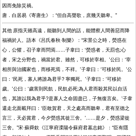
因而免除災禍。
唐．白居易《寄唐生》：“但自高聲歌，庶幾天聽卑。”
其他 原指天雖高遠，能聽到人間的話，能體察人間善惡而降
福禍於人。語本《呂氏春秋·制樂》：“宋景公之時，熒惑在
心，公懼，召子韋而問焉……子韋曰：‘熒惑者，天罰也;心
者，宋之分野也，禍當於君。雖然，可移於宰相。’公曰：‘宰
相所與治國家也，而移死焉，不祥。’子韋曰：‘可移於民。’公
曰：‘民死，寡人將誰為君乎? 寧獨死。’子韋曰：‘可移於
歲。’公曰：‘歲害則民飢，民飢必死;為人君而殺其民以自活
也，其誰以我為君乎?是寡人之命固盡已，子無復言矣。’子韋
還走北面載拜曰：‘臣敢賀君，天之處高而聽卑，君有至德之
言三，天必賞君，今夕熒惑其徙三舍。’……是夕，熒惑梁徙
三舍。”宋·蘇舜欽《江寧府溧陽令蘇府君墓志銘》：“臣有隱