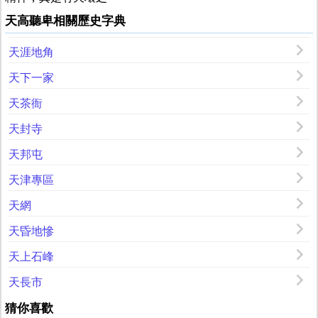
天高聽卑相關歷史字典
天涯地角
天下一家
天茶衙
天封寺
天邦屯
天津專區
天網
天昏地慘
天上石峰
天長市
猜你喜歡