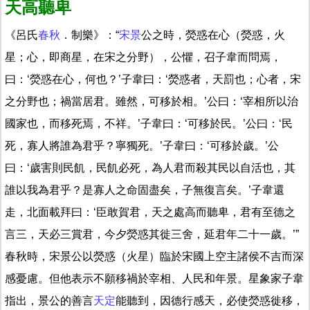
天高聽卑
《呂氏
春秋
．制樂》：“
宋景
公之時，熒惑在心（熒惑，火
星；心，即商星，在宋之分野），公懼，召子韋而問焉，
曰：‘熒惑在心，何也？’子韋曰：‘熒惑者，天罰也；心者，宋
之分野也；禍當居君。雖然，可移於相。’公曰：‘宰相所以治
國家也，而移死焉，不祥。’子韋曰：‘可移於民。’公曰：‘民
死，寡人將誰為君乎？寧獨死。’子韋曰：‘可移於歲。’公
曰：‘歲害則民飢，民飢必死，為人君而殺其民以自活也，其
誰以我為君乎？是寡人之命固盡矣，子無復言矣。’子韋還
走，北面載拜曰：‘臣敢賀君，天之處高而聽卑，君有至德之
言三，天必三賞君，今夕熒惑其徙三舍，延君年二十一歲。’”
春秋時，宋景公以熒惑（火星）臨於宋國上空主諸侯不吉而深
感憂慮。但他表示不願移禍於宰相、人民和年景。星象家子韋
指出，景公的善言
天定
能聽到，因德行感天，必使熒惑徙移，