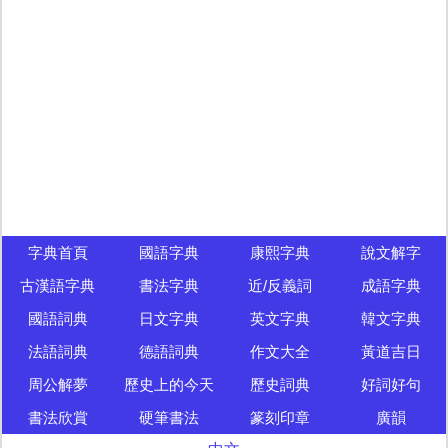
字典首頁
國語字典
康熙字典
說文解字
古漢語字典
書法字典
近/反義詞
成語字典
國語詞典
日文字典
英文字典
韓文字典
法語詞典
德語詞典
作文大全
黃道吉日
周公解夢
歷史上的今天
歷史詞典
好詞好句
書法欣賞
硬筆書法
篆刻印章
廣韻