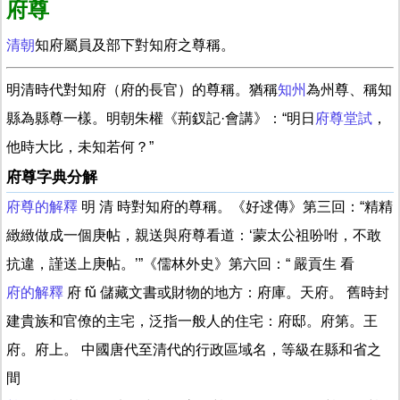
府尊
清朝
知府屬員及部下對知府之尊稱。
明清時代對知府（府的長官）的尊稱。猶稱
知州
為州尊、稱知
縣為縣尊一樣。明朝朱權《荊釵記·會講》：“明日
府尊
堂試
，
他時大比，未知若何？”
府尊字典分解
府尊的解釋
明 清 時對知府的尊稱。《好逑傳》第三回：“精精
緻緻做成一個庚帖，親送與府尊看道：‘蒙太公祖吩咐，不敢
抗違，謹送上庚帖。’”《儒林外史》第六回：“ 嚴貢生 看
府的解釋
府 fǔ 儲藏文書或財物的地方：府庫。天府。 舊時封
建貴族和官僚的主宅，泛指一般人的住宅：府邸。府第。王
府。府上。 中國唐代至清代的行政區域名，等級在縣和省之
間