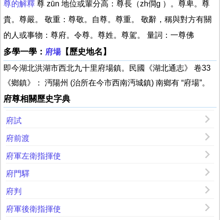
尊的解釋
尊 zūn 地位或輩分高：尊長（zh僴g ）。尊卑。尊
貴。尊嚴。 敬重：尊敬。自尊。尊重。 敬辭，稱與對方有關
的人或事物：尊府。令尊。尊姓。尊駕。 量詞：一尊佛
多學一學：
【歷史地名】
府場
即今湖北洪湖市西北九十里府場鎮。民國《湖北通志》 卷33
《鄉鎮》： 沔陽州 (治所在今市西南沔城鎮) 南鄉有 “府場”。
府尊相關歷史字典
府試
府前渡
府軍左衛指揮使
府門驛
府判
府軍後衛指揮使