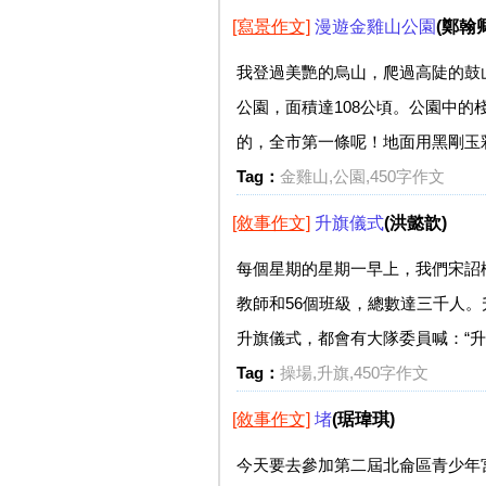
[寫景作文]
漫遊金雞山公園
(鄭翰卿
我登過美艷的烏山，爬過高陡的鼓
公園，面積達108公頃。公園中的
的，全市第一條呢！地面用黑剛玉彩
Tag：
金雞山,公園,450字作文
[敘事作文]
升旗儀式
(洪懿歆)
每個星期的星期一早上，我們宋詔
教師和56個班級，總數達三千人
升旗儀式，都會有大隊委員喊：“升
Tag：
操場,升旗,450字作文
[敘事作文]
堵
(琚瑋琪)
今天要去參加第二屆北侖區青少年宮