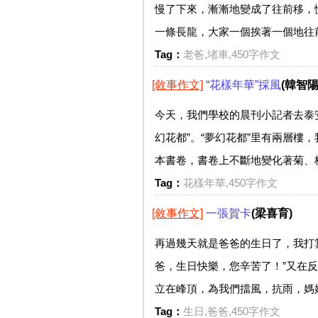
慢了下來，漸漸地變成了往前移，
一條長龍，大家一個挨著一個地往前
Tag：
老爸,堵車,450字作文
[敘事作文]
“花樣年華”採風
(韓智陽
今天，我們學校的晨刊小記者去泰安
幻花都”。“夢幻花都”里有兩層
本書卷，書卷上不斷地變化著菊、梅
Tag：
花樣年華,450字作文
[敘事作文]
一張賀卡
(梁喜育)
再過幾天就是爸爸的生日了，我打
爸，生日快樂，您辛苦了！”又在
立在峰頂，為我們擋風，抗雨，媽媽
Tag：
生日,爸爸,450字作文