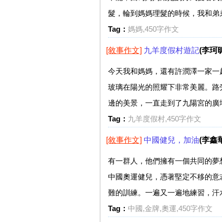
髮，輪到媽媽理髮的時候，我和弟弟
Tag：
媽媽,450字作文
[敘事作文]
九羊度假村遊記
(李珂昕
今天我和媽媽，還有許潤澤一家一
玻璃在陽光的照耀下非常美麗。路
邊的美景，一直走到了九陽宮的廣場
Tag：
九羊度假村,450字作文
[敘事作文]
中國健兒，加油
(李鑫華
有一群人，他們擁有一個共同的夢
中國奧運健兒，憑著堅定不移的意
難的訓練。一遍又一遍地練習，汗水
Tag：
中國,金牌,奧運,450字作文