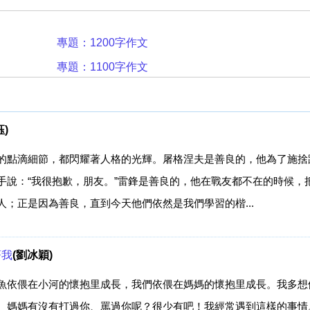
專題：1200字作文
專題：1100字作文
)
的點滴細節，都閃耀著人格的光輝。屠格涅夫是善良的，他為了施捨
手說：“我很抱歉，朋友。”雷鋒是善良的，他在戰友都不在的時候，
；正是因為善良，直到今天他們依然是我們學習的楷...
著我
(劉冰穎)
魚依偎在小河的懷抱里成長，我們依偎在媽媽的懷抱里成長。我多想
。媽媽有沒有打過你、罵過你呢？很少有吧！我經常遇到這樣的事情