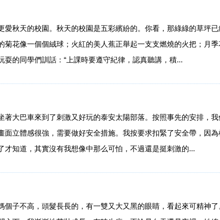
更愛秋天的校園。秋天的校園是五彩繽紛的。你看，那綠綠的草坪已
的菊花像一個個絨球；火紅的美人蕉正舉起一支支燃燒的火把；月季
耍的同學們訓話：“上課時要遵守紀律，認真聽講，積...
坐著大巴車來到了刺激又好玩的泰安太陽部落。按照事先的安排，我
畫面立體感很強，需要做好安全措施。我按要求扣緊了安全帶，因為
才知道，其實沒有我想像中那么可怕，不過還是挺刺激的...
媽個子不高，頭髮長長的，有一雙又大又黑的眼睛，看起來可精神了