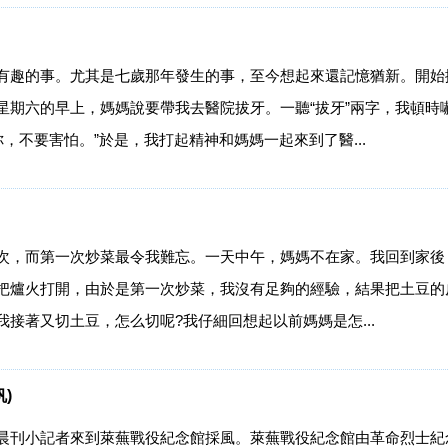
有趣的事。尤其是七歲那年發生的事，至今想起來還記憶猶新。開始
星期六的早上，媽媽說要帶我去醫院拔牙。一聽“拔牙”兩字，我頓時
，不要害怕。”於是，我打起精神和媽媽一起來到了醫...
次，而第一次炒菜最令我難忘。一天中午，媽媽不在家。我回到家後
把爐火打開，由於是第一次炒菜，我沒有足夠的經驗，結果把土豆的
接著又切土豆，怎么切呢?我仔細回想起以前媽媽是怎...
)
晨刊小記者來到萊蕪戰役紀念館採風。萊蕪戰役紀念館由革命烈士紀