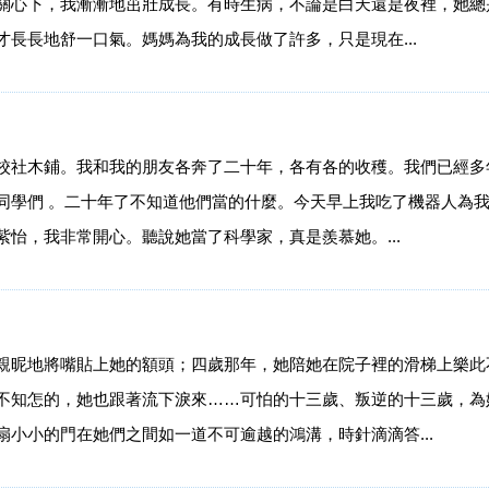
關心下，我漸漸地茁壯成長。有時生病，不論是白天還是夜裡，她總
長長地舒一口氣。媽媽為我的成長做了許多，只是現在...
校社木鋪。我和我的朋友各奔了二十年，各有各的收穫。我們已經多
同學們 。二十年了不知道他們當的什麼。今天早上我吃了機器人為
怡，我非常開心。聽說她當了科學家，真是羨慕她。...
親昵地將嘴貼上她的額頭；四歲那年，她陪她在院子裡的滑梯上樂此
不知怎的，她也跟著流下淚來……可怕的十三歲、叛逆的十三歲，為
小小的門在她們之間如一道不可逾越的鴻溝，時針滴滴答...