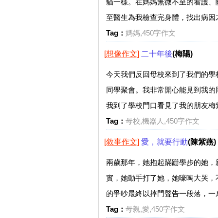
貓一樣。在媽媽無微不至的看護、
至醫生為我檢查完身體，找出病因才
Tag：
媽媽,450字作文
[想像作文]
二十年後
(梅陽)
今天我們反回母校來到了我們的學
同學聚會。我非常開心能見到我的
我到了學校門口看見了我的朋友梅紫
Tag：
母校,機器人,450字作文
[敘事作文]
愛，就要行動
(陳紫燕)
兩歲那年，她抱起蹣跚學步的她，
實，她動手打了她，她嚎啕大哭，
的爭吵最終以摔門聲告一段落，一扇
Tag：
母親,愛,450字作文