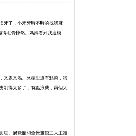
換牙了，小牙牙時不時的找我麻
嚇得毛骨悚然。媽媽看到我這模
，又累又渴。冰櫃里還有點菜，我
皮削得太多了，有點浪費，兩個大
念塔、展覽館和全景畫館三大主體