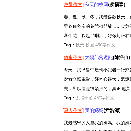
[寫景作文]
秋天的校園
(侯福寧)
春、夏、秋、冬，我最喜歡秋天，
里各種各樣的花競相開放……金黃
牽牛花，吹起了喇叭，好像對正在玩
Tag：
秋天,校園,450字作文
[敘事作文]
太陽部落遊記
(陳浩冉)
今天，我們魯中晨刊小記者一行乘
次看立體電影，好奇心很大，聽說
去，所以還是很緊張的，真正開演了
Tag：
太陽部落,450字作文
[寫人作文]
我的媽媽
(亓浩澤)
我最感恩的人是我的媽媽。我的媽