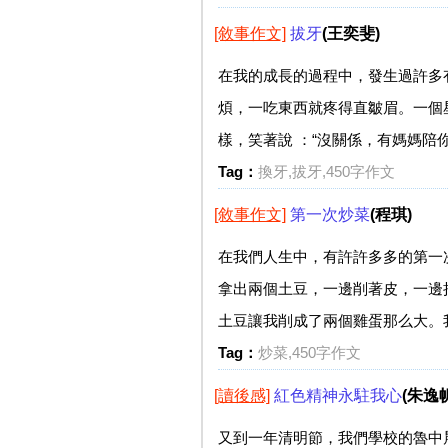
[敘事作文]
拔牙
(王奕斐)
在我的成長的過程中，發生過許多
煩，一吃東西就疼得直皺眉。一個
樣，笑著說 ：“沒關係，有媽媽陪你
Tag：
換牙,拔牙,450字作文
[敘事作文]
第一次炒菜
(程琪)
在我們人生中，有許許多多的第一
拿出兩個土豆，一邊削著皮，一邊
土豆讓我削成了兩個雞蛋那么大。我
Tag：
炒菜,450字作文
[讀後感]
紅色精神永駐我心
(朱逸帆
又到一年清明節，我們學校的魯中