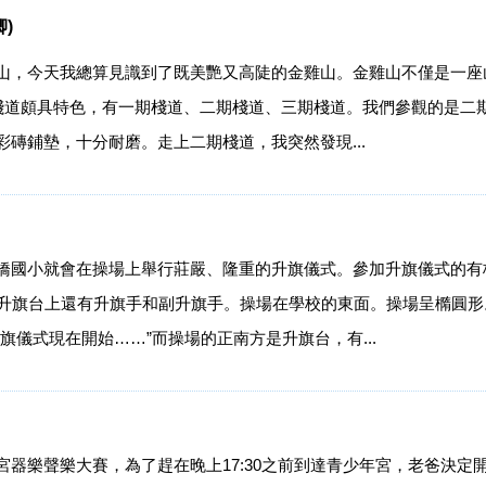
)
山，今天我總算見識到了既美艷又高陡的金雞山。金雞山不僅是一座
棧道頗具特色，有一期棧道、二期棧道、三期棧道。我們參觀的是二期
磚鋪墊，十分耐磨。走上二期棧道，我突然發現...
橋國小就會在操場上舉行莊嚴、隆重的升旗儀式。參加升旗儀式的有
。升旗台上還有升旗手和副升旗手。操場在學校的東面。操場呈橢圓
旗儀式現在開始……”而操場的正南方是升旗台，有...
器樂聲樂大賽，為了趕在晚上17:30之前到達青少年宮，老爸決定