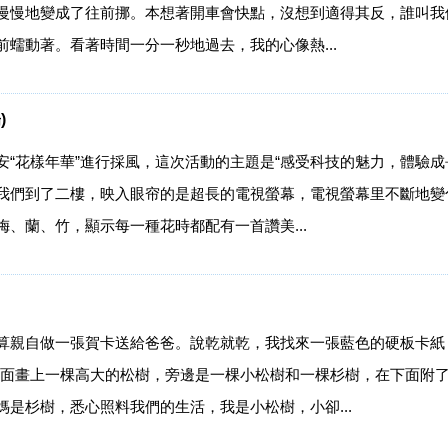
慢慢地變成了往前挪。本想著開車會快點，沒想到適得其反，誰叫我
蠕動著。看著時間一分一秒地過去，我的心像熱...
)
“花樣年華”進行採風，這次活動的主題是“感受科技的魅力，體驗成
樓，我們到了二樓，映入眼帘的是超長的電視螢幕，電視螢幕里不斷地
、蘭、竹，顯示每一種花時都配有一首讚美...
算親自做一張賀卡送給爸爸。說乾就乾，我找來一張藍色的硬板卡紙
反面畫上一棵高大的松樹，旁邊是一棵小松樹和一棵杉樹，在下面附了
是杉樹，悉心照料我們的生活，我是小松樹，小卻...