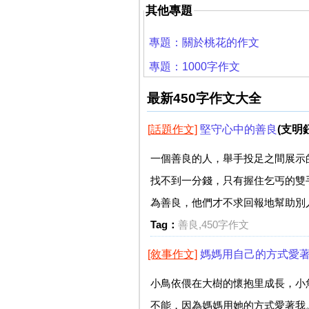
其他專題
專題：關於桃花的作文
專題：1000字作文
最新450字作文大全
[話題作文]
堅守心中的善良
(支明鈺
一個善良的人，舉手投足之間展示
找不到一分錢，只有握住乞丐的雙
為善良，他們才不求回報地幫助別人
Tag：
善良,450字作文
[敘事作文]
媽媽用自己的方式愛
小鳥依偎在大樹的懷抱里成長，小
不能，因為媽媽用她的方式愛著我