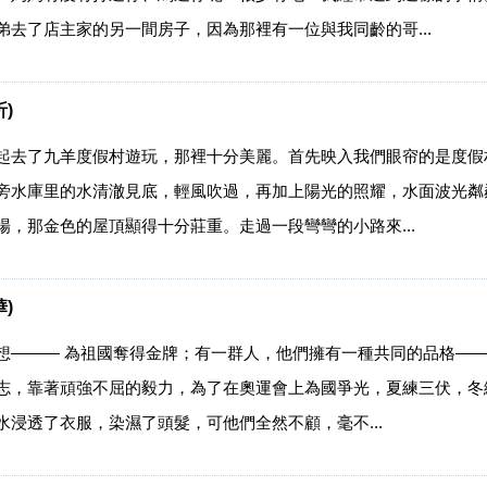
去了店主家的另一間房子，因為那裡有一位與我同齡的哥...
)
起去了九羊度假村遊玩，那裡十分美麗。首先映入我們眼帘的是度假
旁水庫里的水清澈見底，輕風吹過，再加上陽光的照耀，水面波光粼
，那金色的屋頂顯得十分莊重。走過一段彎彎的小路來...
)
想——— 為祖國奪得金牌；有一群人，他們擁有一種共同的品格——
志，靠著頑強不屈的毅力，為了在奧運會上為國爭光，夏練三伏，冬
浸透了衣服，染濕了頭髮，可他們全然不顧，毫不...